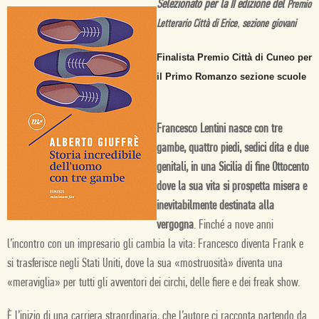
Selezionato per la II edizione del
Premio
Letterario Città di Erice
,
sezione
giovani
Finalista Premio Città di Cuneo per
il Primo Romanzo
sezione scuole
Francesco Lentini nasce con tre
gambe, quattro piedi, sedici dita e due
genitali, in una Sicilia di fine Ottocento
dove la sua vita si prospetta misera e
inevitabilmente destinata alla
vergogna
. Finché a nove anni
l’incontro con un impresario gli cambia la vita: Francesco diventa Frank e
si trasferisce negli Stati Uniti, dove la sua «mostruosità» diventa una
«meraviglia» per tutti gli avventori dei circhi, delle fiere e dei freak show.
È l’inizio di una carriera straordinaria, che l’autore ci racconta partendo da