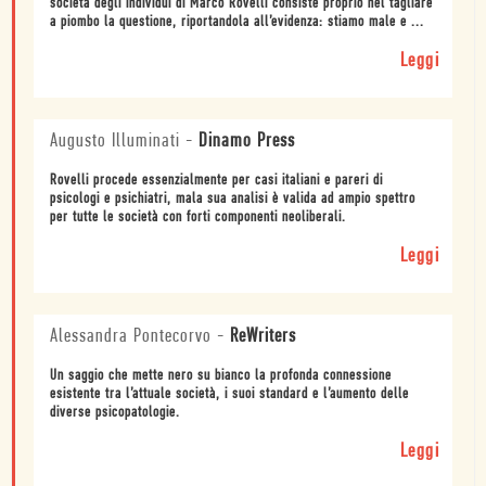
società degli individui di Marco Rovelli consiste proprio nel tagliare
a piombo la questione, riportandola all’evidenza: stiamo male e ...
Leggi
Augusto Illuminati
-
Dinamo Press
Rovelli procede essenzialmente per casi italiani e pareri di
psicologi e psichiatri, mala sua analisi è valida ad ampio spettro
per tutte le società con forti componenti neoliberali.
Leggi
Alessandra Pontecorvo
-
ReWriters
Un saggio che mette nero su bianco la profonda connessione
esistente tra l’attuale società, i suoi standard e l’aumento delle
diverse psicopatologie.
Leggi