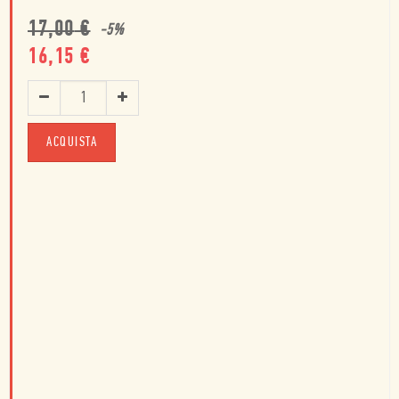
17,00
€
-
5
%
16,15
€
ACQUISTA