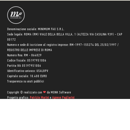
Denominazione sociale: MINIMUM FAX S.R.L.
Sede legale: ROMA (RM) VIALE DELLA BELLA VILLA, 1 (ALTEZZA VIA CASILINA 939) - CAP
00172
Numero e sede di iscrizione al registro imprese: RM-1997-155274 DEL 25/02/1997 /
REGISTRO DELLE IMPRESE DI ROMA
Numero Rea: RM - 864029
Codice fiscale: 05197951006
Partita IVA 05197951006
Identificativo univoco: USAL8PV
Capitale sociale: 10.400 EURO
Trasparenza su aiuti pubblici
Copyright © realizzato con
❤
da
MONK Software
Progetto grafico:
Patrizio Marini
e
Agnese Pagliarini
Chi siamo
Negozio
Blog Magazine
Blog Daily