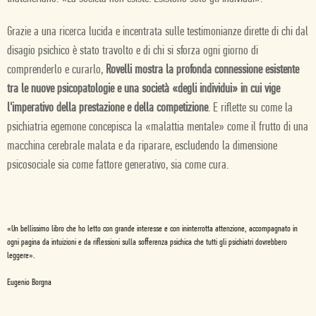
Grazie a una ricerca lucida e incentrata sulle testimonianze dirette di chi dal
disagio psichico è stato travolto e di chi si sforza ogni giorno di
comprenderlo e curarlo,
Rovelli mostra la profonda connessione esistente
tra le nuove psicopatologie e una società «degli individui» in cui vige
l'imperativo della prestazione e della competizione
. E riflette su come la
psichiatria egemone concepisca la «malattia mentale» come il frutto di una
macchina cerebrale malata e da riparare, escludendo la dimensione
psicosociale sia come fattore generativo, sia come cura.
«Un bellissimo libro che ho letto con grande interesse e con ininterrotta attenzione, accompagnato in
ogni pagina da intuizioni e da riflessioni sulla sofferenza psichica che tutti gli psichiatri dovrebbero
leggere».
Eugenio Borgna