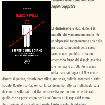
Finalista Premio Letterario Giulio
Angioni Saggistica
La depressione
, è stato detto,
è la
malattia del ventunesimo secolo
. Gli
antidepressivi rappresentano una delle
principali componenti della spesa
farmaceutica pubblica e stanno
emergendo forme del disagio psichico
che non erano altrettanto rilevanti
nella psicopatologia del Novecento:
disturbi di panico, disturbi borderline, anoressia, bulimia, fenomeni di ritiro
sociale. Questo «contagio», cui la pandemia ha fatto da moltiplicatore, ci
dice molto sulla natura della nostra civiltà ipermoderna e neoliberale –
quella che ha preso corpo negli anni Ottanta all'insegna del motto
thatcheriano: «La società non esiste. Esistono solo gli individui».