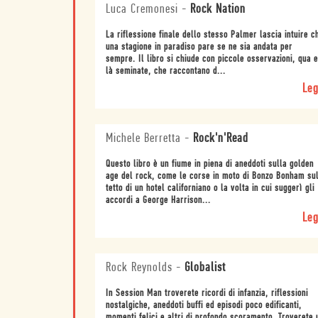
Luca Cremonesi
-
Rock Nation
La riflessione finale dello stesso Palmer lascia intuire c
una stagione in paradiso pare se ne sia andata per
sempre. Il libro si chiude con piccole osservazioni, qua e
là seminate, che raccontano d...
Leg
Michele Berretta
-
Rock'n'Read
Questo libro è un fiume in piena di aneddoti sulla golden
age del rock, come le corse in moto di Bonzo Bonham su
tetto di un hotel californiano o la volta in cui suggerì gli
accordi a George Harrison...
Leg
Rock Reynolds
-
Globalist
In Session Man troverete ricordi di infanzia, riflessioni
nostalgiche, aneddoti buffi ed episodi poco edificanti,
momenti felici e altri di profondo scoramento. Troverete 