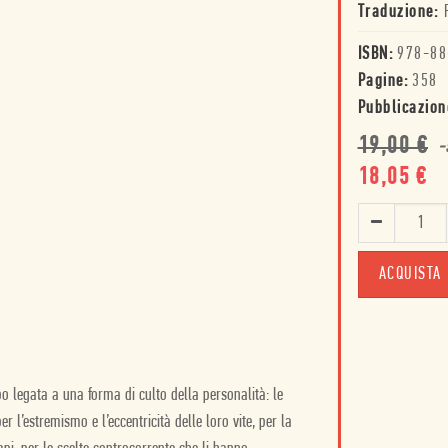
Traduzione:
ISBN:
978-88
Pagine:
358
Pubblicazion
19,00
€
-
18,05
€
ACQUISTA
 legata a una forma di culto della personalità: le
r l’estremismo e l’eccentricità delle loro vite, per la