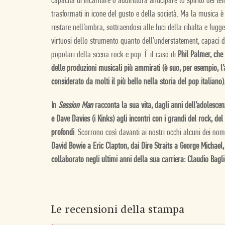
capacità di incarnare o addirittura anticipare lo spirito dei te
trasformati in icone del gusto e della società. Ma la musica è
restare nell’ombra, sottraendosi alle luci della ribalta e fuggend
virtuosi dello strumento quanto dell’understatement, capaci di
popolari della scena rock e pop. È il caso di
Phil Palmer, che 
delle produzioni musicali più ammirati (è suo, per esempio, l’a
considerato da molti il più bello nella storia del pop italiano)
In
Session Man
racconta la sua vita, dagli anni dell’adolescen
e Dave Davies (i Kinks) agli incontri con i grandi del rock, del 
profondi
. Scorrono così davanti ai nostri occhi alcuni dei n
David Bowie a Eric Clapton, dai Dire Straits a George Michael, 
collaborato negli ultimi anni della sua carriera: Claudio Bagl
Le recensioni della stampa