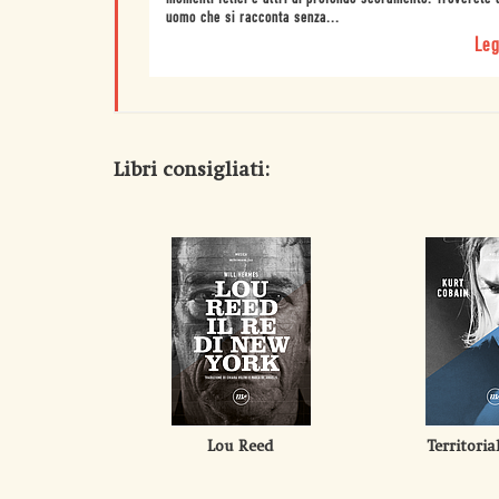
uomo che si racconta senza...
Leg
Libri consigliati:
Lou Reed
Territoria