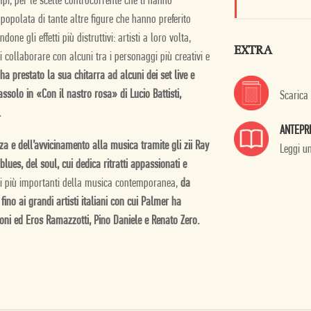
mpi, per le scelte controcorrente che li hanno
 popolata di tante altre figure che hanno preferito
one gli effetti più distruttivi: artisti a loro volta,
EXTRA
 collaborare con alcuni tra i personaggi più creativi e
ha prestato la sua chitarra ad alcuni dei set live e
ssolo in «Con il nastro rosa» di Lucio Battisti,
Scarica
.
ANTEPR
za e dell’avvicinamento alla musica tramite gli zii Ray
Leggi u
blues, del soul, cui dedica ritratti appassionati e
omi più importanti della musica contemporanea,
da
fino ai grandi artisti italiani con cui Palmer ha
ioni ed Eros Ramazzotti, Pino Daniele e Renato Zero.