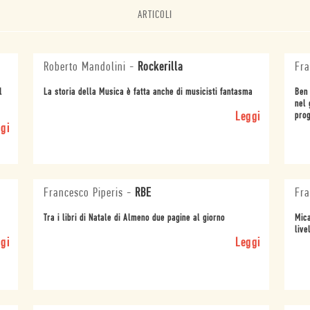
ARTICOLI
Roberto Mandolini
-
Rockerilla
Fra
l
La storia della Musica è fatta anche di musicisti fantasma
Ben 
nel 
Leggi
prog
gi
Francesco Piperis
-
RBE
Fra
Tra i libri di Natale di Almeno due pagine al giorno
Mica
live
gi
Leggi