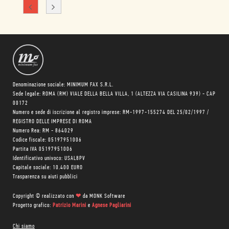
Denominazione sociale: MINIMUM FAX S.R.L.
Sede legale: ROMA (RM) VIALE DELLA BELLA VILLA, 1 (ALTEZZA VIA CASILINA 939) - CAP
00172
Numero e sede di iscrizione al registro imprese: RM-1997-155274 DEL 25/02/1997 /
REGISTRO DELLE IMPRESE DI ROMA
Numero Rea: RM - 864029
Codice fiscale: 05197951006
Partita IVA 05197951006
Identificativo univoco: USAL8PV
Capitale sociale: 10.400 EURO
Trasparenza su aiuti pubblici
Copyright © realizzato con
❤
da
MONK Software
Progetto grafico:
Patrizio Marini
e
Agnese Pagliarini
Chi siamo