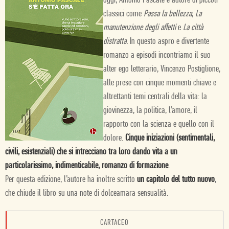
oggi, Antonio Pascale è autore di piccoli
classici come
Passa la bellezza
,
La
manutenzione degli affetti
e
La città
distratta.
In questo aspro e divertente
romanzo a episodi incontriamo il suo
alter ego letterario, Vincenzo Postiglione,
alle prese con cinque momenti chiave e
altrettanti temi centrali della vita: la
giovinezza, la politica, l’amore, il
rapporto con la scienza e quello con il
dolore.
Cinque iniziazioni (sentimentali,
civili, esistenziali) che si intrecciano tra loro dando vita a un
particolarissimo, indimenticabile, romanzo di formazione
.
Per questa edizione, l’autore ha inoltre scritto
un capitolo del tutto nuovo
,
che chiude il libro su una note di dolceamara sensualità.
CARTACEO