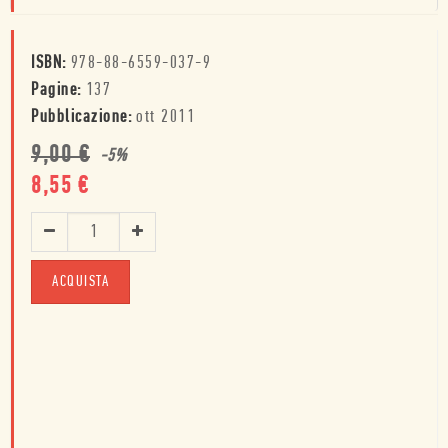
ISBN:
978-88-6559-037-9
Pagine:
137
Pubblicazione:
ott 2011
9,00
€
-
5
%
8,55
€
ACQUISTA