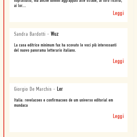
soprattutto, ma anche uomini aggrappati alle strade, ai loro ricordi,
ai lor...
Leggi
Sandra Bardotti
-
Wuz
La casa editrice minimum fax ha scovato le voci più interessanti
del nuovo panorama letterario italiano.
Leggi
Giorgio De Marchis
-
Ler
Italia: revelacoes e confirmacoes de um universo editorial em
mundaca
Leggi