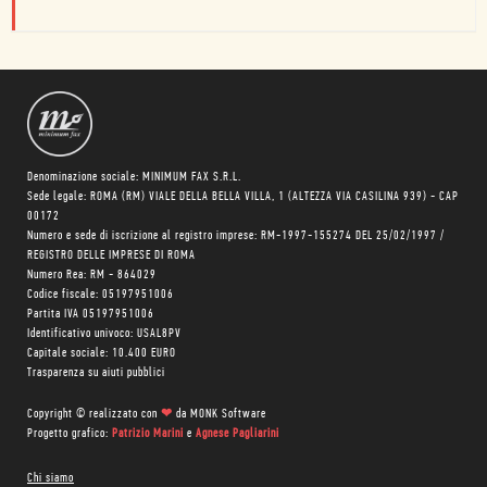
Denominazione sociale: MINIMUM FAX S.R.L.
Sede legale: ROMA (RM) VIALE DELLA BELLA VILLA, 1 (ALTEZZA VIA CASILINA 939) - CAP
00172
Numero e sede di iscrizione al registro imprese: RM-1997-155274 DEL 25/02/1997 /
REGISTRO DELLE IMPRESE DI ROMA
Numero Rea: RM - 864029
Codice fiscale: 05197951006
Partita IVA 05197951006
Identificativo univoco: USAL8PV
Capitale sociale: 10.400 EURO
Trasparenza su aiuti pubblici
Copyright © realizzato con
❤
da
MONK Software
Progetto grafico:
Patrizio Marini
e
Agnese Pagliarini
Chi siamo