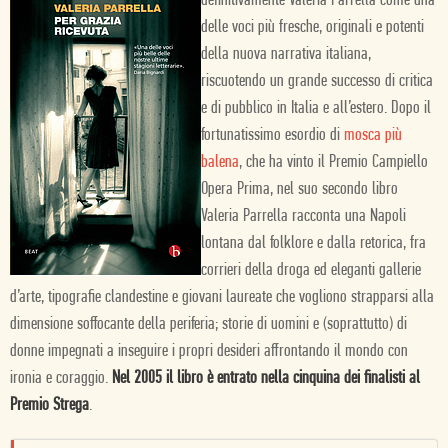
definitivamente Valeria Parrella come una
delle voci più fresche, originali e potenti
della nuova narrativa italiana,
riscuotendo un grande successo di critica
e di pubblico in Italia e all’estero. Dopo il
fortunatissimo esordio di
mosca più
balena
, che ha vinto il Premio Campiello
Opera Prima, nel suo secondo libro
Valeria Parrella racconta una Napoli
lontana dal folklore e dalla retorica, fra
corrieri della droga ed eleganti gallerie
d’arte, tipografie clandestine e giovani laureate che vogliono strapparsi alla
dimensione soffocante della periferia; storie di uomini e (soprattutto) di
donne impegnati a inseguire i propri desideri affrontando il mondo con
ironia e coraggio.
Nel 2005 il libro è entrato nella cinquina dei finalisti al
Premio Strega
.