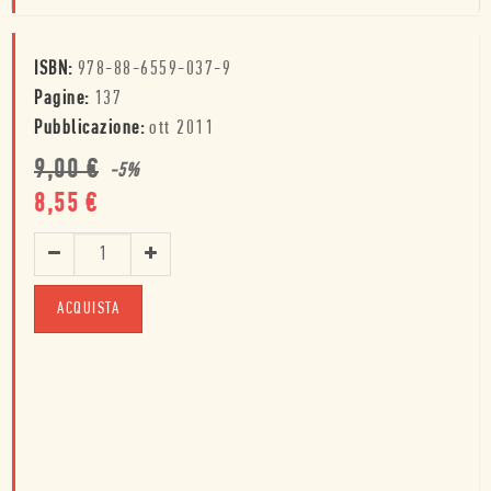
ISBN:
978-88-6559-037-9
Pagine:
137
Pubblicazione:
ott 2011
9,00
€
-
5
%
8,55
€
ACQUISTA