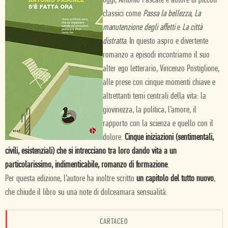
oggi, Antonio Pascale è autore di piccoli
classici come
Passa la bellezza
,
La
manutenzione degli affetti
e
La città
distratta.
In questo aspro e divertente
romanzo a episodi incontriamo il suo
alter ego letterario, Vincenzo Postiglione,
alle prese con cinque momenti chiave e
altrettanti temi centrali della vita: la
giovinezza, la politica, l’amore, il
rapporto con la scienza e quello con il
dolore.
Cinque iniziazioni (sentimentali,
civili, esistenziali) che si intrecciano tra loro dando vita a un
particolarissimo, indimenticabile, romanzo di formazione
.
Per questa edizione, l’autore ha inoltre scritto
un capitolo del tutto nuovo
,
che chiude il libro su una note di dolceamara sensualità.
CARTACEO