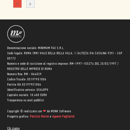
Denominazione sociale: MINIMUM FAX S.R.L.
Sede legale: ROMA (RM) VIALE DELLA BELLA VILLA, 1 (ALTEZZA VIA CASILINA 939) - CAP
00172
Numero e sede di iscrizione al registro imprese: RM-1997-155274 DEL 25/02/1997 /
REGISTRO DELLE IMPRESE DI ROMA
Numero Rea: RM - 864029
Codice fiscale: 05197951006
Partita IVA 05197951006
Identificativo univoco: USAL8PV
Capitale sociale: 10.400 EURO
Trasparenza su aiuti pubblici
Copyright © realizzato con
❤
da
MONK Software
Progetto grafico:
Patrizio Marini
e
Agnese Pagliarini
Chi siamo