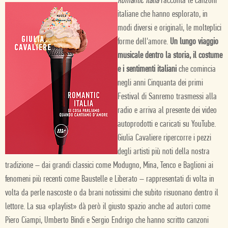
Romantic Italia
racconta le canzoni
italiane che hanno esplorato, in
modi diversi e originali, le molteplici
forme dell'amore.
Un lungo viaggio
musicale dentro la storia, il costume
e i sentimenti italiani
che comincia
negli anni Cinquanta dei primi
Festival di Sanremo trasmessi alla
radio e arriva al presente dei video
autoprodotti e caricati su YouTube.
Giulia Cavaliere ripercorre i pezzi
degli artisti più noti della nostra
tradizione – dai grandi classici come Modugno, Mina, Tenco e Baglioni ai
fenomeni più recenti come Baustelle e Liberato – rappresentati di volta in
volta da perle nascoste o da brani notissimi che subito risuonano dentro il
lettore. La sua «playlist» dà però il giusto spazio anche ad autori come
Piero Ciampi, Umberto Bindi e Sergio Endrigo che hanno scritto canzoni