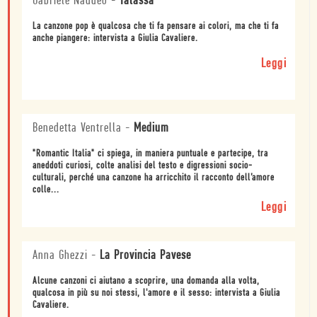
Gabriele Naddeo
-
Talassa
La canzone pop è qualcosa che ti fa pensare ai colori, ma che ti fa
anche piangere: intervista a Giulia Cavaliere.
Leggi
Benedetta Ventrella
-
Medium
"Romantic Italia" ci spiega, in maniera puntuale e partecipe, tra
aneddoti curiosi, colte analisi del testo e digressioni socio-
culturali, perché una canzone ha arricchito il racconto dell’amore
colle...
Leggi
Anna Ghezzi
-
La Provincia Pavese
Alcune canzoni ci aiutano a scoprire, una domanda alla volta,
qualcosa in più su noi stessi, l'amore e il sesso: intervista a Giulia
Cavaliere.