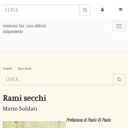
minimum fax: casa editrice
Toggl
indipendente
navig
Prodotti
Rami secchi
Rami secchi
Mario Soldati
Prefazione di Paolo Di Paolo