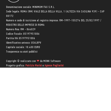
Denominazione sociale: MINIMUM FAX S.R.L.
Sede legale: ROMA (RM) VIALE DELLA BELLA VILLA, 1 (ALTEZZA VIA CASILINA 939) - CAP
00172
Numero e sede di iscrizione al registro imprese: RM-1997-155274 DEL 25/02/1997 /
REGISTRO DELLE IMPRESE DI ROMA
Numero Rea: RM - 864029
Codice fiscale: 05197951006
Partita IVA 05197951006
Identificativo univoco: USAL8PV
Capitale sociale: 10.400 EURO
Trasparenza su aiuti pubblici
Copyright © realizzato con
❤
da
MONK Software
Progetto grafico:
Patrizio Marini
e
Agnese Pagliarini
Chi siamo
Negozio
Blog Magazine
Blog Daily
Privacy Policy
Cookie Policy