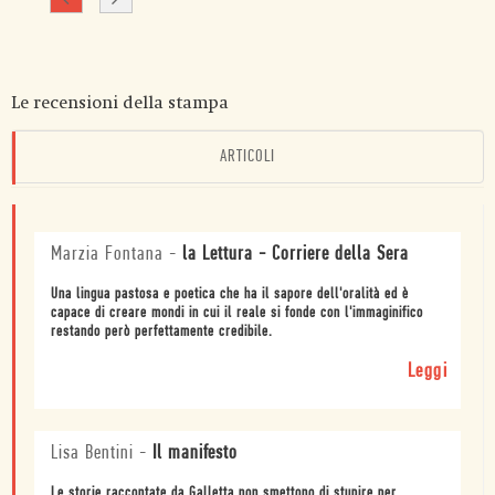
Le recensioni della stampa
ARTICOLI
Marzia Fontana
-
la Lettura - Corriere della Sera
Una lingua pastosa e poetica che ha il sapore dell'oralità ed è
capace di creare mondi in cui il reale si fonde con l'immaginifico
restando però perfettamente credibile.
Leggi
Lisa Bentini
-
Il manifesto
Le storie raccontate da Galletta non smettono di stupire per