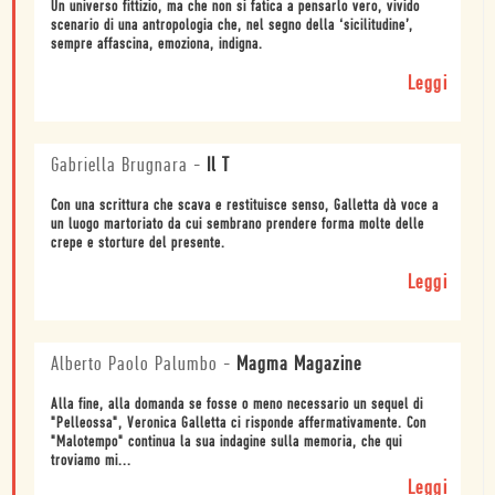
Un universo fittizio, ma che non si fatica a pensarlo vero, vivido
scenario di una antropologia che, nel segno della ‘sicilitudine’,
sempre affascina, emoziona, indigna.
Leggi
Gabriella Brugnara
-
Il T
Con una scrittura che scava e restituisce senso, Galletta dà voce a
un luogo martoriato da cui sembrano prendere forma molte delle
crepe e storture del presente.
Leggi
Alberto Paolo Palumbo
-
Magma Magazine
Alla fine, alla domanda se fosse o meno necessario un sequel di
"Pelleossa", Veronica Galletta ci risponde affermativamente. Con
"Malotempo" continua la sua indagine sulla memoria, che qui
troviamo mi...
Leggi