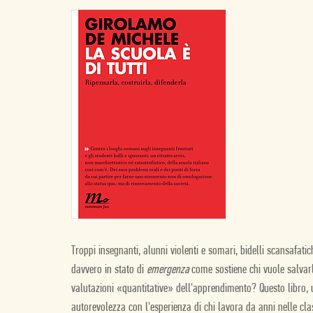
Troppi insegnanti, alunni violenti e somari, bidelli scansafati
davvero in stato di
emergenza
come sostiene chi vuole salvarla
valutazioni «quantitative» dell'apprendimento? Questo libro, u
autorevolezza con l'esperienza di chi lavora da anni nelle class