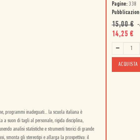
Pagine:
338
Pubblicazion
15,00
€
-
14,25
€
ACQUISTA
che, programmi inadeguati... la scuola italiana è
 a suon di tagli al personale, rigida disciplina,
nendo analisi statistiche e strumenti teorici di grande
i, smonta gli stereotipi e allarga la prospettiva: il