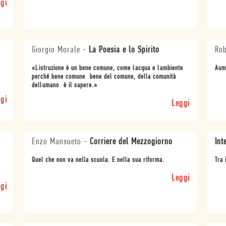
gi
Giorgio Morale
-
La Poesia e lo Spirito
Rob
«Listruzione è un bene comune, come lacqua e lambiente
Aume
perché bene comune  bene del comune, della comunità
dellumano  è il sapere.»
gi
Leggi
Enzo Mansueto
-
Corriere del Mezzogiorno
Int
Quel che non va nella scuola. E nella sua riforma.
Tra 
Leggi
gi