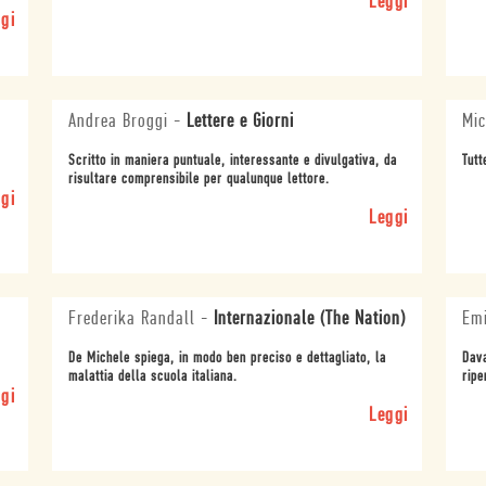
Leggi
gi
Andrea Broggi
-
Lettere e Giorni
Mic
Scritto in maniera puntuale, interessante e divulgativa, da
Tutt
risultare comprensibile per qualunque lettore.
gi
Leggi
Frederika Randall
-
Internazionale (The Nation)
Emi
De Michele spiega, in modo ben preciso e dettagliato, la
Dava
malattia della scuola italiana.
ripe
gi
Leggi