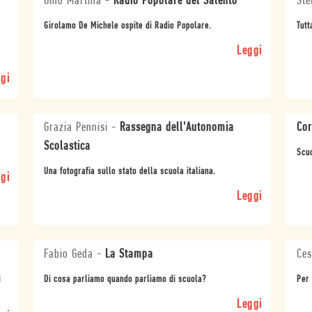
Gino Martina
-
Radio Popolare del Salento
Ste
Girolamo De Michele ospite di Radio Popolare.
Tutt
Leggi
gi
Grazia Pennisi
-
Rassegna dell'Autonomia
Cor
Scolastica
Scuo
Una fotografia sullo stato della scuola italiana.
gi
Leggi
Fabio Geda
-
La Stampa
Ces
i
Di cosa parliamo quando parliamo di scuola?
Per 
Leggi