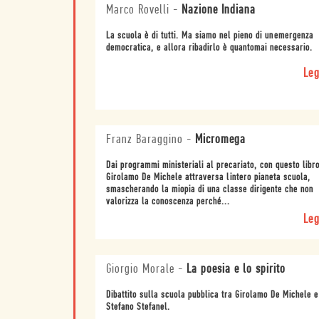
Marco Rovelli
-
Nazione Indiana
La scuola è di tutti. Ma siamo nel pieno di unemergenza
democratica, e allora ribadirlo è quantomai necessario.
Leg
Franz Baraggino
-
Micromega
Dai programmi ministeriali al precariato, con questo libr
Girolamo De Michele attraversa lintero pianeta scuola,
smascherando la miopia di una classe dirigente che non
valorizza la conoscenza perché...
Leg
Giorgio Morale
-
La poesia e lo spirito
Dibattito sulla scuola pubblica tra Girolamo De Michele e
Stefano Stefanel.