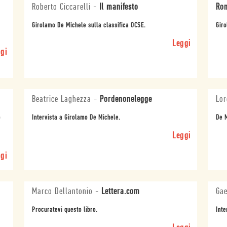
Roberto Ciccarelli
-
Il manifesto
Rom
Girolamo De Michele sulla classifica OCSE.
Giro
Leggi
gi
Beatrice Laghezza
-
Pordenonelegge
Lor
o
Intervista a Girolamo De Michele.
De M
Leggi
gi
Marco Dellantonio
-
Lettera.com
Gae
Procuratevi questo libro.
Inte