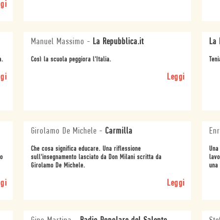
gi
Manuel Massimo
-
La Repubblica.it
La 
a.
Così la scuola peggiora l'Italia.
Teni
gi
Leggi
Girolamo De Michele
-
Carmilla
Enr
Che cosa significa educare. Una riflessione
Una 
no
sull'insegnamento lasciato da Don Milani scritta da
lavo
Girolamo De Michele.
una 
gi
Leggi