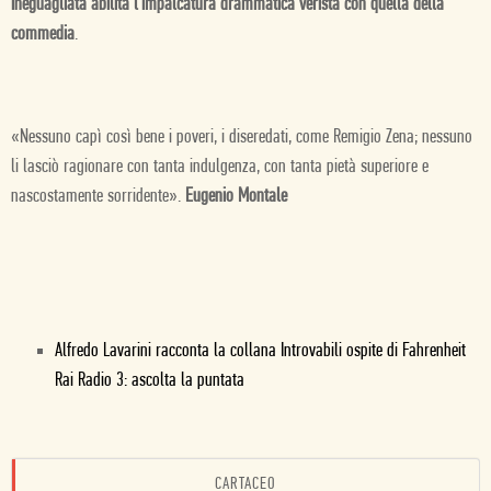
ineguagliata abilità l'impalcatura drammatica verista con quella della
commedia
.
«Nessuno capì così bene i poveri, i diseredati, come Remigio Zena; nessuno
li lasciò ragionare con tanta indulgenza, con tanta pietà superiore e
nascostamente sorridente».
Eugenio Montale
Alfredo Lavarini racconta la collana Introvabili ospite di Fahrenheit
Rai Radio 3: ascolta la puntata
CARTACEO