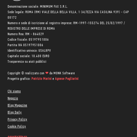
Denominazione sociale: MINIMUM FAX S.R.L.
Sede legale: ROMA (RM) VIALE DELLA BELLA VILLA, 1 (ALTEZZA VIA CASILINA 939) - CAP
00172
Numero e sede di iscrizione al registro imprese: RM-1997-155274 DEL 25/02/1997 /
REGISTRO DELLE IMPRESE DI ROMA
Numero Rea: RM - 864029
Codice fiscale: 05197951006
Partita IVA 05197951006
Identificativo univoco: USAL8PV
Capitale sociale: 10.400 EURO
Trasparenza su aiuti pubblici
Copyright © realizzato con
❤
da
MONK Software
Progetto grafico:
Patrizio Marini
e
Agnese Pagliarini
Chi siamo
Negozio
Blog Magazine
Blog Daily
Privacy Policy
Cookie Policy