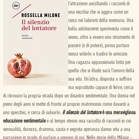
l’attrazione ascoltando i racconti di
una vecchia che si aggira come un
cieco nei labirinti della memoria. Una
bella adolescente sperimenta come il
sesso, oltre a essere uno strumento di
piacere (e di potere), possa portare
senza volerlo a tradire le amicizie.
Una ragazza appassionata lotta per
quello che si illude sarà l’amore della
sua vita. Un’altra, disposta a soffrire
ma soprattutto capace di ferire, cerca
di ritrovare la propria strada dopo un disastro sentimentale. Una donna nel
pieno degli anni si mette di fronte al proprio matrimonio come davanti a
uno specchio, e cerca di salvarlo.
Il silenzio del lottatore
è una meravigliosa
educazione sentimentale
e al tempo stesso una raccolta di racconti in cui
sensualità, durezza, dramma, cauta e segreta speranza danno vita a una
narrazione in grado di parlare a ognuno di noi. Nelle storie della Milone –