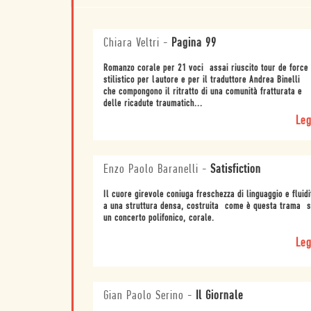
Chiara Veltri
-
Pagina 99
Romanzo corale per 21 voci  assai riuscito tour de force
stilistico per lautore e per il traduttore Andrea Binelli 
che compongono il ritratto di una comunità fratturata e
delle ricadute traumatich...
Leg
Enzo Paolo Baranelli
-
Satisfiction
Il cuore girevole coniuga freschezza di linguaggio e fluidi
a una struttura densa, costruita  come è questa trama  
un concerto polifonico, corale.
Leg
Gian Paolo Serino
-
Il Giornale