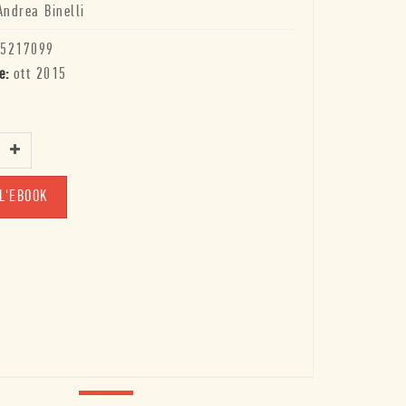
Andrea Binelli
5217099
e:
ott 2015
L'EBOOK