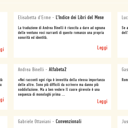
Elisabetta d'Erme
-
L'Indice dei Libri del Mese
Luc
La traduzione di Andrea Binelli è riuscita a dare ad ognuna
Se a
delle ventuno voci narranti di questo romanzo una propria
dell
sonorità ed identità.
Leggi
gi
Andrea Binelli
-
Alfabeta2
Gas
tà
«Nei racconti ogni riga è investita della stessa importanza
Roma
su
delle altre. Sono più difficili da scrivere ma danno più
soddisfazione. Ma a ben vedere Il cuore girevole è una
sequenza di monologhi prima ...
gi
Leggi
Gabriele Ottaviani
-
Convenzionali
Jus