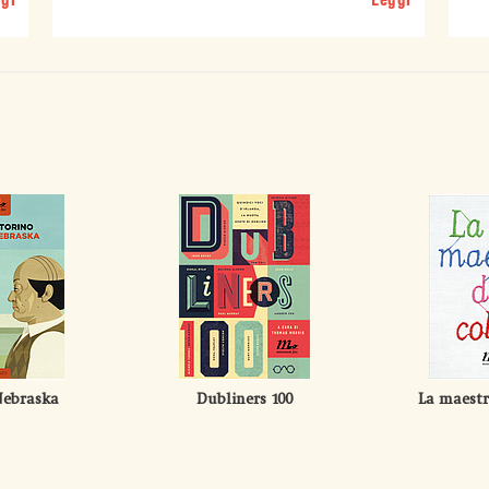
gi
Leggi
Nebraska
Dubliners 100
La maestr