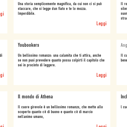
Una storia semplicemente magnifica, da cui non ci si può
Il r
staccare, che si legge dun fiato e te lo mozza.
sile
gi
Imperdibile.
suon
stra
Leggi
Youbookers
Ang
di
Un bellissimo romanzo: una calamita che ti attira, anche
Il c
se non puoi prevedere quanto possa colpirti il capitolo che
bene
sei in procinto di leggere.
gi
Leggi
Il mondo di Athena
Inc
Il cuore girevole è un bellissimo romanzo, che mette allo
l cu
scoperto quanto cè di buono e quanto cè di marcio
nellanimo umano,