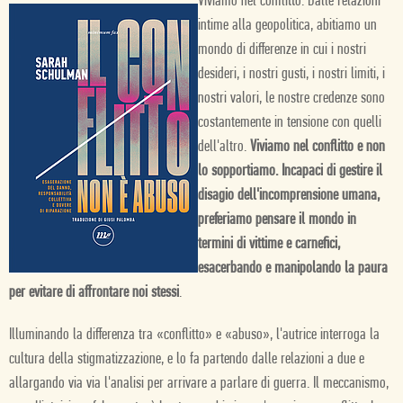
Viviamo nel conflitto. Dalle relazioni
intime alla geopolitica, abitiamo un
mondo di differenze in cui i nostri
desideri, i nostri gusti, i nostri limiti, i
nostri valori, le nostre credenze sono
costantemente in tensione con quelli
dell'altro.
Viviamo nel conflitto e non
lo sopportiamo. Incapaci di gestire il
disagio dell'incomprensione umana,
preferiamo pensare il mondo in
termini di vittime e carnefici,
esacerbando e manipolando la paura
per evitare di affrontare noi stessi
.
Illuminando la differenza tra «conflitto» e «abuso», l'autrice interroga la
cultura della stigmatizzazione, e lo fa partendo dalle relazioni a due e
allargando via via l'analisi per arrivare a parlare di guerra. Il meccanismo,