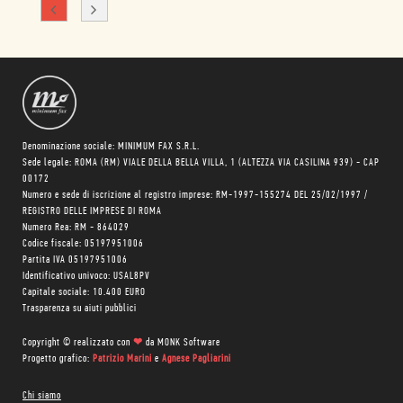
Denominazione sociale: MINIMUM FAX S.R.L.
Sede legale: ROMA (RM) VIALE DELLA BELLA VILLA, 1 (ALTEZZA VIA CASILINA 939) - CAP
00172
Numero e sede di iscrizione al registro imprese: RM-1997-155274 DEL 25/02/1997 /
REGISTRO DELLE IMPRESE DI ROMA
Numero Rea: RM - 864029
Codice fiscale: 05197951006
Partita IVA 05197951006
Identificativo univoco: USAL8PV
Capitale sociale: 10.400 EURO
Trasparenza su aiuti pubblici
Copyright © realizzato con
❤
da
MONK Software
Progetto grafico:
Patrizio Marini
e
Agnese Pagliarini
Chi siamo