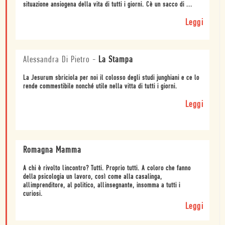
situazione ansiogena della vita di tutti i giorni. Cè un sacco di ...
Leggi
Alessandra Di Pietro
-
La Stampa
La Jesurum sbriciola per noi il colosso degli studi junghiani e ce lo
rende commestibile nonché utile nella vitta di tutti i giorni.
Leggi
Romagna Mamma
A chi è rivolto lincontro? Tutti. Proprio tutti. A coloro che fanno
della psicologia un lavoro, così come alla casalinga,
allimprenditore, al politico, allinsegnante, insomma a tutti i
curiosi.
Leggi