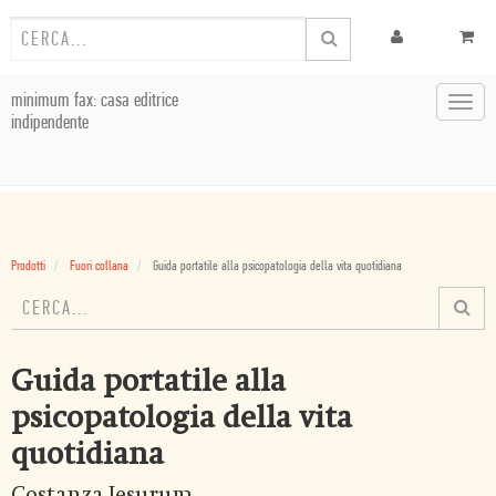
minimum fax: casa editrice
Toggl
indipendente
navig
Prodotti
Fuori collana
Guida portatile alla psicopatologia della vita quotidiana
Guida portatile alla
psicopatologia della vita
quotidiana
Costanza Jesurum