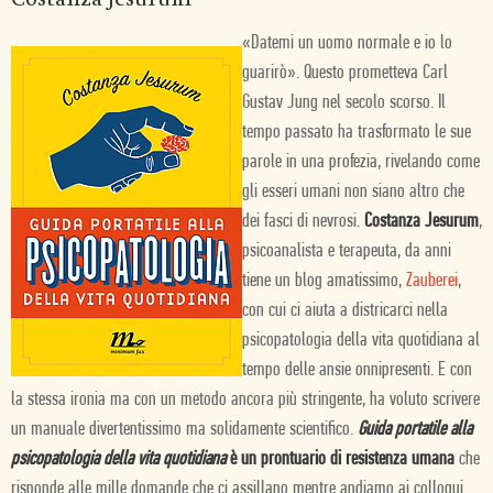
«Datemi un uomo normale e io lo
guarirò». Questo prometteva Carl
Gustav Jung nel secolo scorso. Il
tempo passato ha trasformato le sue
parole in una profezia, rivelando come
gli esseri umani non siano altro che
dei fasci di nevrosi.
Costanza Jesurum
,
psicoanalista e terapeuta, da anni
tiene un blog amatissimo,
Zauberei
,
con cui ci aiuta a districarci nella
psicopatologia della vita quotidiana al
tempo delle ansie onnipresenti. E con
la stessa ironia ma con un metodo ancora più stringente, ha voluto scrivere
un manuale divertentissimo ma solidamente scientifico.
Guida portatile alla
psicopatologia della vita quotidiana
è un prontuario di resistenza umana
che
risponde alle mille domande che ci assillano mentre andiamo ai colloqui