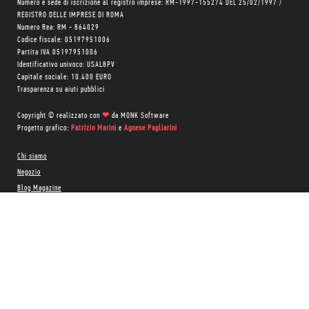
Numero e sede di iscrizione al registro imprese: RM-1997-155274 DEL 25/02/1997 /
REGISTRO DELLE IMPRESE DI ROMA
Numero Rea: RM - 864029
Codice fiscale: 05197951006
Partita IVA 05197951006
Identificativo univoco: USAL8PV
Capitale sociale: 10.400 EURO
Trasparenza su aiuti pubblici
Copyright © realizzato con
❤
da
MONK Software
Progetto grafico:
Patrizio Marini
e
Agnese Pagliarini
Chi siamo
Negozio
Blog Magazine
Blog Daily
Privacy Policy
Cookie Policy
CONTATTACI:
06 333.65.45
•
06 333.65.53
Email:
info@minimumfax.com