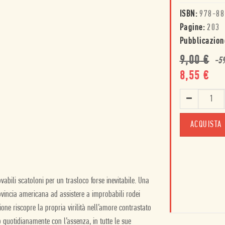
ISBN:
978-88
Pagine:
203
Pubblicazion
9,00
€
-
5
8,55
€
ACQUISTA
abili scatoloni per un trasloco forse inevitabile. Una
ovincia americana ad assistere a improbabili rodei
one riscopre la propria virilità nell’amore contrastato
o quotidianamente con l’assenza, in tutte le sue