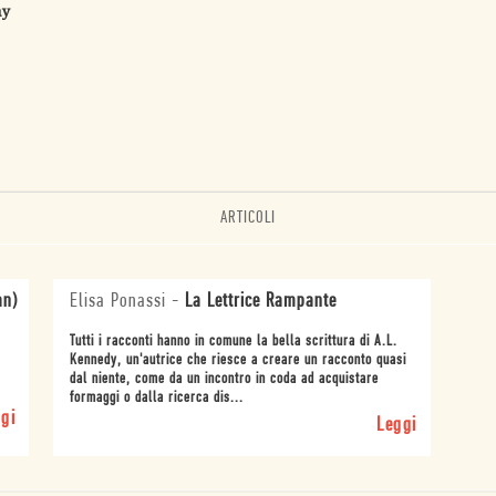
ay
ARTICOLI
an)
Elisa Ponassi
-
La Lettrice Rampante
Tutti i racconti hanno in comune la bella scrittura di A.L.
Kennedy, un'autrice che riesce a creare un racconto quasi
dal niente, come da un incontro in coda ad acquistare
formaggi o dalla ricerca dis...
gi
Leggi