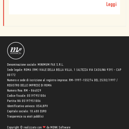
Leggi
Denominazione sociale: MINIMUM FAX S.R.L.
Sede legale: ROMA (RM) VIALE DELLA BELLA VILLA, 1 (ALTEZZA VIA CASILINA 939) - CAP
00172
Numero e sede di iscrizione al registro imprese: RM-1997-155274 DEL 25/02/1997 /
REGISTRO DELLE IMPRESE DI ROMA
Numero Rea: RM - 864029
Codice fiscale: 05197951006
Partita IVA 05197951006
Identificativo univoco: USAL8PV
Capitale sociale: 10.400 EURO
Trasparenza su aiuti pubblici
Copyright © realizzato con
❤
da
MONK Software