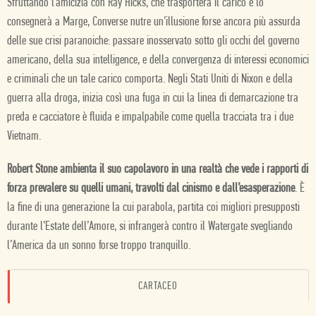
Sfruttando l’amicizia con Ray Hicks, che trasporterà il carico e lo
consegnerà a Marge, Converse nutre un’illusione forse ancora più assurda
delle sue crisi paranoiche: passare inosservato sotto gli occhi del governo
americano, della sua intelligence, e della convergenza di interessi economici
e criminali che un tale carico comporta. Negli Stati Uniti di Nixon e della
guerra alla droga, inizia così una fuga in cui la linea di demarcazione tra
preda e cacciatore è fluida e impalpabile come quella tracciata tra i due
Vietnam.
Robert Stone ambienta il suo capolavoro in una realtà che vede i rapporti di
forza prevalere su quelli umani, travolti dal cinismo e dall’esasperazione
. È
la fine di una generazione la cui parabola, partita coi migliori presupposti
durante l’Estate dell’Amore, si infrangerà contro il Watergate svegliando
l’America da un sonno forse troppo tranquillo.
CARTACEO