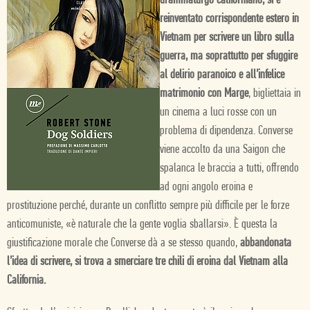
drammaturgo californiano, si è
reinventato corrispondente estero in
Vietnam per scrivere un libro sulla
guerra, ma soprattutto per sfuggire
al delirio paranoico e all’infelice
matrimonio con Marge
, bigliettaia in
un cinema a luci rosse con un
problema di dipendenza. Converse
viene accolto da una Saigon che
spalanca le braccia a tutti, offrendo
ad ogni angolo eroina e
prostituzione perché, durante un conflitto sempre più difficile per le forze
anticomuniste, «è naturale che la gente voglia sballarsi». È questa la
giustificazione morale che Converse dà a se stesso quando,
abbandonata
l’idea di scrivere, si trova a smerciare tre chili di eroina dal Vietnam alla
California.