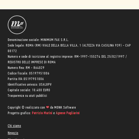
Denominazione sociale: MINIMUM FAX S.R.L.
Sede legale: ROMA (RM) VIALE DELLA BELLA VILLA, 1 (ALTEZZA VIA CASILINA 939) - CAP
00172
Numero e sede di iscrizione al registro imprese: RM-1997-155274 DEL 25/02/1997 /
REGISTRO DELLE IMPRESE DI ROMA
Numero Rea: RM - 864029
Codice fiscale: 05197951006
Partita IVA 05197951006
Identificativo univoco: USAL8PV
Capitale sociale: 10.400 EURO
Trasparenza su aiuti pubblici
Copyright © realizzato con
❤
da
MONK Software
Progetto grafico:
Patrizio Marini
e
Agnese Pagliarini
Chi siamo
Negozio