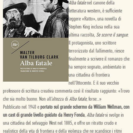
Alba fatale
nel canone della
letteratura western, è sufficiente
leggere «Ratto», una novella di
Stephen King inclusa nella sua
ultima raccolta,
Se scorre il sangue
.
Il protagonista, uno scrittore
terrorizzato dal fallimento, riesce
finalmente a scrivere il romanzo che
ha sempre sognato, ambientato in
una cittadina di frontiera
nell’Ottocento. E il suo vecchio
professore di scrittura creativa commenta così il risultato raggiunto: «Trovo
che sia molto buono. Non all’altezza di
Alba fatale
, forse...»
Pubblicato nel 1940 e
portato sul grande schermo da William Wellman, con
un cast di grande livello guidato da Henry Fonda
,
Alba fatale
si svolge in
una cittadina del selvaggio West nel 1885, e offre un ritratto crudo e
realistico della vita di frontiera e della violenza che ne scandisce i ritmi