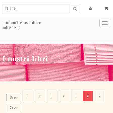
minimum fax: casa editrice
Toggl
indipendente
navig
I nostri libri
1
2
3
4
5
6
7
Prec
Succ