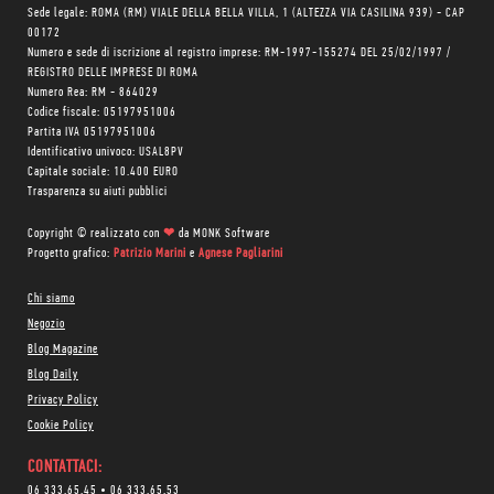
Sede legale: ROMA (RM) VIALE DELLA BELLA VILLA, 1 (ALTEZZA VIA CASILINA 939) - CAP
00172
Numero e sede di iscrizione al registro imprese: RM-1997-155274 DEL 25/02/1997 /
REGISTRO DELLE IMPRESE DI ROMA
Numero Rea: RM - 864029
Codice fiscale: 05197951006
Partita IVA 05197951006
Identificativo univoco: USAL8PV
Capitale sociale: 10.400 EURO
Trasparenza su aiuti pubblici
Copyright © realizzato con
❤
da
MONK Software
Progetto grafico:
Patrizio Marini
e
Agnese Pagliarini
Chi siamo
Negozio
Blog Magazine
Blog Daily
Privacy Policy
Cookie Policy
CONTATTACI:
06 333.65.45
•
06 333.65.53