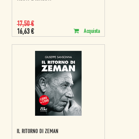
17,50
€
16,63
€
Acquista
IL RITORNO DI ZEMAN