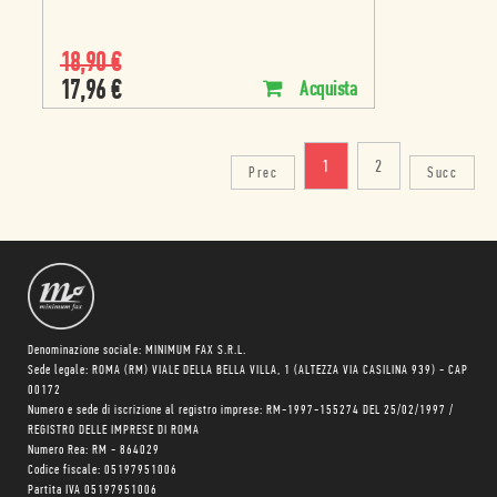
18,90
€
17,96
€
Acquista
1
2
Prec
Succ
Denominazione sociale: MINIMUM FAX S.R.L.
Sede legale: ROMA (RM) VIALE DELLA BELLA VILLA, 1 (ALTEZZA VIA CASILINA 939) - CAP
00172
Numero e sede di iscrizione al registro imprese: RM-1997-155274 DEL 25/02/1997 /
REGISTRO DELLE IMPRESE DI ROMA
Numero Rea: RM - 864029
Codice fiscale: 05197951006
Partita IVA 05197951006