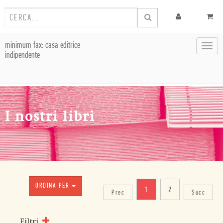
minimum fax: casa editrice
Toggl
indipendente
navig
I nostri libri
ORDINA PER
1
2
Prec
Succ
Filtri