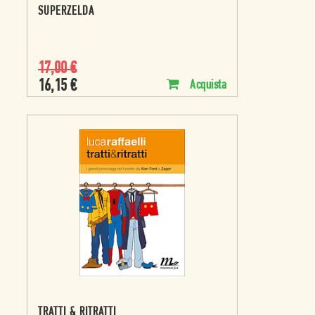
SUPERZELDA
17,00
€
16,15
€
Acquista
TRATTI & RITRATTI