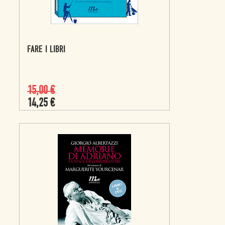
FARE I LIBRI
15,00
€
14,25
€