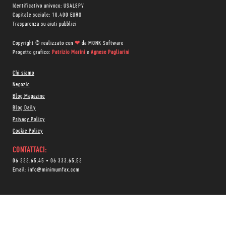
Identificativo univoco: USAL8PV
Capitale sociale: 10.400 EURO
Trasparenza su aiuti pubblici
Copyright © realizzato con
❤
da
MONK Software
Progetto grafico:
Patrizio Marini
e
Agnese Pagliarini
Chi siamo
Negozio
Blog Magazine
Blog Daily
Privacy Policy
Cookie Policy
CONTATTACI:
06 333.65.45
•
06 333.65.53
Email:
info@minimumfax.com