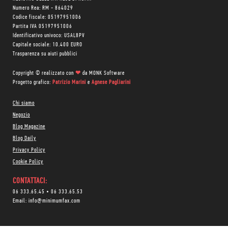
Numero Rea: RM - 864029
Codice fiscale: 05197951006
Partita IVA 05197951006
Identificativo univoco: USAL8PV
Capitale sociale: 10.400 EURO
Trasparenza su aiuti pubblici
Copyright © realizzato con
❤
da
MONK Software
Progetto grafico:
Patrizio Marini
e
Agnese Pagliarini
Chi siamo
Negozio
Blog Magazine
Blog Daily
Privacy Policy
Cookie Policy
CONTATTACI:
06 333.65.45
•
06 333.65.53
Email:
info@minimumfax.com