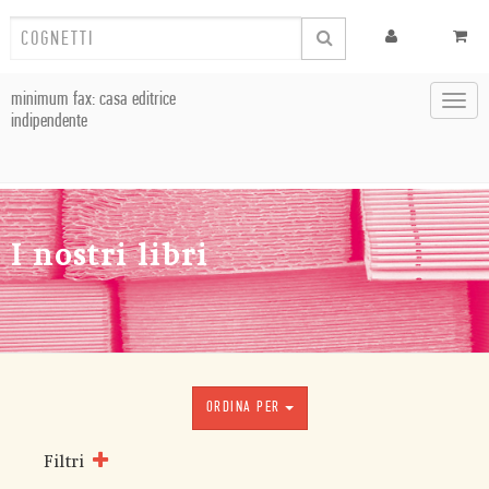
minimum fax: casa editrice
Toggl
indipendente
navig
I nostri libri
ORDINA PER
Filtri