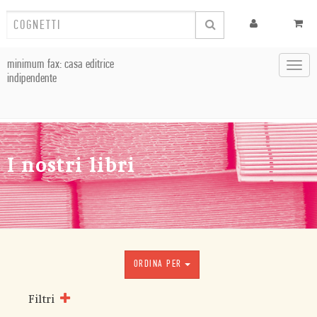
minimum fax: casa editrice
Toggl
indipendente
navig
I nostri libri
ORDINA PER
Filtri