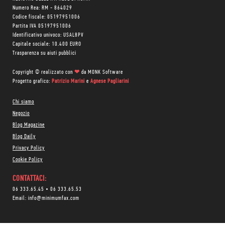
Numero Rea: RM - 864029
Codice fiscale: 05197951006
Partita IVA 05197951006
Identificativo univoco: USAL8PV
Capitale sociale: 10.400 EURO
Trasparenza su aiuti pubblici
Copyright © realizzato con
❤
da
MONK Software
Progetto grafico:
Patrizio Marini
e
Agnese Pagliarini
Chi siamo
Negozio
Blog Magazine
Blog Daily
Privacy Policy
Cookie Policy
CONTATTACI:
06 333.65.45
•
06 333.65.53
Email:
info@minimumfax.com