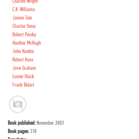
Charles Wright
C.K. Williams
James Tate
Charles Simic
Robert Pinsky
Heather McHugh
John Koethe
Robert Hass
Jorie Graham
Louise Glück
Frank Bidart
Book published:
November 2003
Book pages:
318