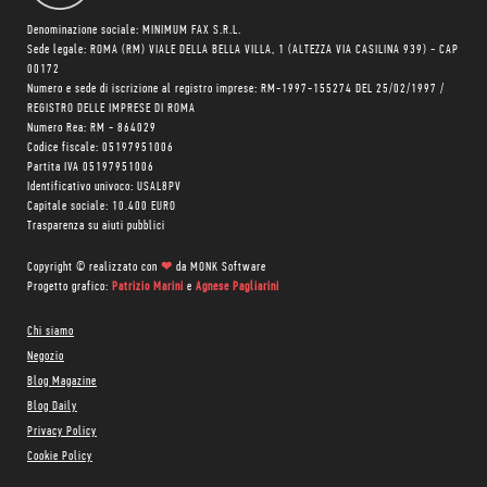
Denominazione sociale: MINIMUM FAX S.R.L.
Sede legale: ROMA (RM) VIALE DELLA BELLA VILLA, 1 (ALTEZZA VIA CASILINA 939) - CAP
00172
Numero e sede di iscrizione al registro imprese: RM-1997-155274 DEL 25/02/1997 /
REGISTRO DELLE IMPRESE DI ROMA
Numero Rea: RM - 864029
Codice fiscale: 05197951006
Partita IVA 05197951006
Identificativo univoco: USAL8PV
Capitale sociale: 10.400 EURO
Trasparenza su aiuti pubblici
Copyright © realizzato con
❤
da
MONK Software
Progetto grafico:
Patrizio Marini
e
Agnese Pagliarini
Chi siamo
Negozio
Blog Magazine
Blog Daily
Privacy Policy
Cookie Policy