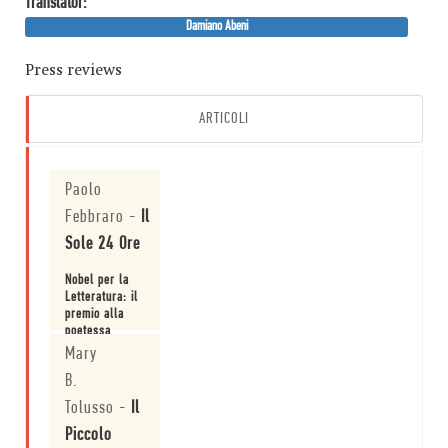
Translator:
Damiano Abeni
Press reviews
ARTICOLI
Paolo
Febbraro
-
Il
Sole 24 Ore
Nobel per la
Letteratura: il
premio alla
poetessa
statunitense
Mary
Leggi
Louise Glück.
B.
Tolusso
-
Il
Piccolo