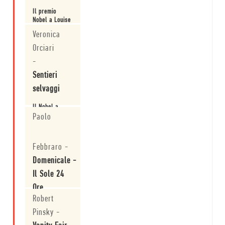
Il premio
Nobel a Louise
Glück,
Veronica
poetessa della
quotidianità.
Orciari
Leggi
-
Sentieri
selvaggi
Il Nobel a
Louise Glück.
Paolo
Leggi
Febbraro
-
Domenicale -
Il Sole 24
Ore
Robert
Poesia del
Pinsky
-
giorno da West
of your cities.