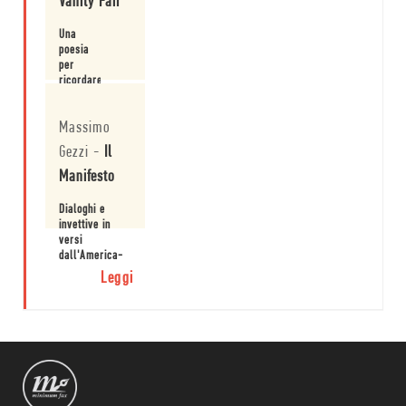
Vanity Fair
Leggi
Una
poesia
per
ricordare.
Leggi
Massimo
Gezzi
-
Il
Manifesto
Dialoghi e
invettive in
versi
dall'America-
Grattacielo
Leggi