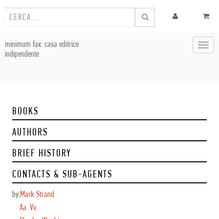
minimum fax: casa editrice
Toggl
indipendente
navig
BOOKS
AUTHORS
BRIEF HISTORY
CONTACTS & SUB-AGENTS
by:
Mark Strand
Aa. Vv.