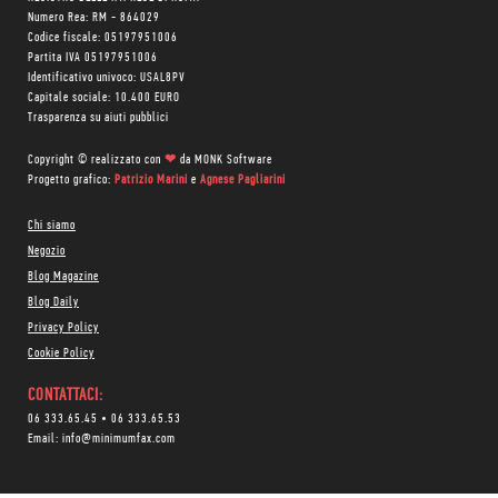
Numero Rea: RM - 864029
Codice fiscale: 05197951006
Partita IVA 05197951006
Identificativo univoco: USAL8PV
Capitale sociale: 10.400 EURO
Trasparenza su aiuti pubblici
Copyright © realizzato con
❤
da
MONK Software
Progetto grafico:
Patrizio Marini
e
Agnese Pagliarini
Chi siamo
Negozio
Blog Magazine
Blog Daily
Privacy Policy
Cookie Policy
CONTATTACI:
06 333.65.45
•
06 333.65.53
Email:
info@minimumfax.com