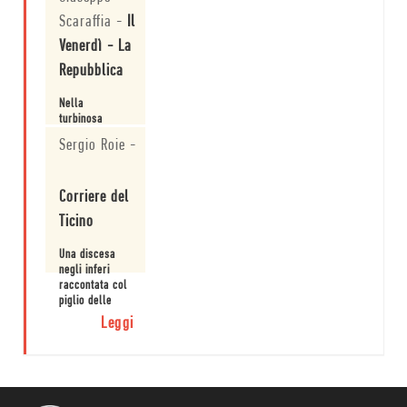
Scaraffia
-
Il
Venerdì - La
Repubblica
Nella
turbinosa
esistenza di
Sergio Roie
-
Paul Smaïl si
intrecciano gli
Leggi
stereotipi
Corriere del
dell'ingiustizia.
Ticino
Una discesa
negli inferi
raccontata col
piglio delle
denuncia.
Leggi