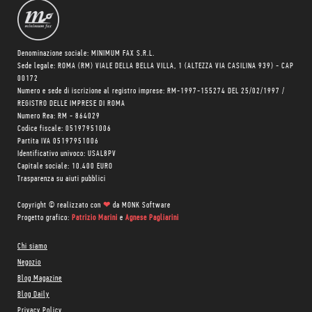
Denominazione sociale: MINIMUM FAX S.R.L.
Sede legale: ROMA (RM) VIALE DELLA BELLA VILLA, 1 (ALTEZZA VIA CASILINA 939) - CAP
00172
Numero e sede di iscrizione al registro imprese: RM-1997-155274 DEL 25/02/1997 /
REGISTRO DELLE IMPRESE DI ROMA
Numero Rea: RM - 864029
Codice fiscale: 05197951006
Partita IVA 05197951006
Identificativo univoco: USAL8PV
Capitale sociale: 10.400 EURO
Trasparenza su aiuti pubblici
Copyright © realizzato con
❤
da
MONK Software
Progetto grafico:
Patrizio Marini
e
Agnese Pagliarini
Chi siamo
Negozio
Blog Magazine
Blog Daily
Privacy Policy