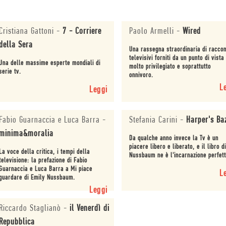
Cristiana Gattoni
-
7 - Corriere
Paolo Armelli
-
Wired
della Sera
Una rassegna straordinaria di raccon
televisivi forniti da un punto di vista
Una delle massime esperte mondiali di
molto privilegiato e soprattutto
serie tv.
onnivoro.
L
Leggi
Fabio Guarnaccia e Luca Barra
-
Stefania Carini
-
Harper's Ba
minima&moralia
Da qualche anno invece la Tv è un
piacere libero e liberato, e il libro d
La voce della critica, i tempi della
Nussbaum ne è l'incarnazione perfett
televisione: la prefazione di Fabio
Guarnaccia e Luca Barra a Mi piace
L
guardare di Emily Nussbaum.
Leggi
Riccardo Staglianò
-
il Venerdì di
Repubblica