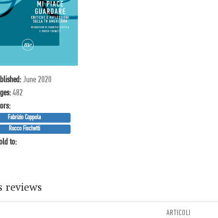
blished:
June 2020
ges:
482
tor
s
:
Fabrizio Coppola
Rocco Fischetti
old to:
s reviews
ARTICOLI