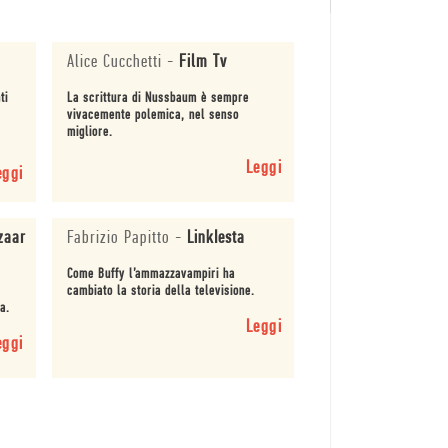
Alice Cucchetti
-
Film Tv
ti
La scrittura di Nussbaum è sempre
vivacemente polemica, nel senso
migliore.
Leggi
eggi
zaar
Fabrizio Papitto
-
LinkIesta
Come Buffy l’ammazzavampiri ha
i
cambiato la storia della televisione.
a.
Leggi
eggi