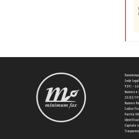
Denominaz
Sede lega
939) - C
Numero e 
25/02/19
Numero R
Codice fi
Partita I
Identifica
Capitale 
Trasparenz