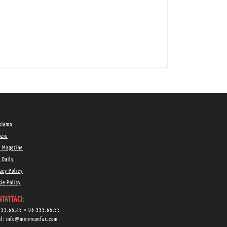
 siamo
ozio
g Magazine
 Daily
acy Policy
ie Policy
TATTACI:
333.65.45
•
06 333.65.53
il:
info@minimumfax.com