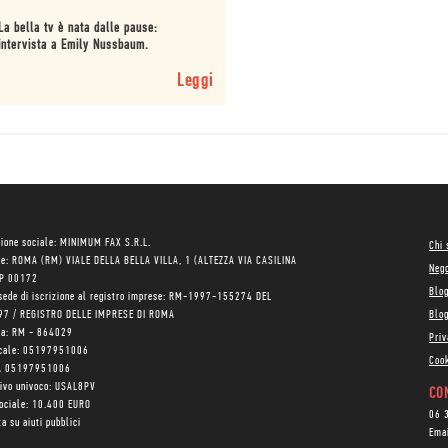
La bella tv è nata dalle pause:
intervista a Emily Nussbaum.
Leggi
ione sociale: MINIMUM FAX S.R.L.
Chi
le: ROMA (RM) VIALE DELLA BELLA VILLA, 1 (ALTEZZA VIA CASILINA
Neg
AP 00172
Blo
sede di iscrizione al registro imprese: RM-1997-155274 DEL
97 / REGISTRO DELLE IMPRESE DI ROMA
Blog
ea: RM - 864029
Priv
scale: 05197951006
Cook
VA 05197951006
tivo univoco: USAL8PV
CON
sociale: 10.400 EURO
06 
a su aiuti pubblici
Ema