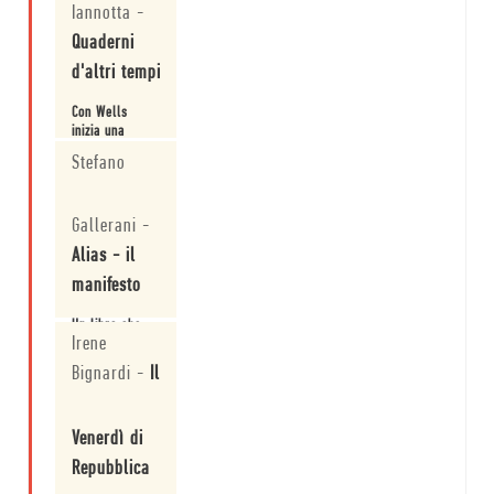
Iannotta
-
Quaderni
d'altri tempi
Con Wells
inizia una
lunga serie di
Stefano
metamorfosi
del marziano,
Leggi
che si rivelerà
Gallerani
-
nel tempo
figura
Alias - il
privilegiata
dellimmaginario
manifesto
terrestre,
ideale per
Un libro che,
veicolare
Irene
come di rado
messaggi
capita con
Bignardi
-
Il
modellati degli
questa
eventi storici.
intensità,
Leggi
aveva
Venerdì di
intercettato e
preconizzato
Repubblica
pulsioni e