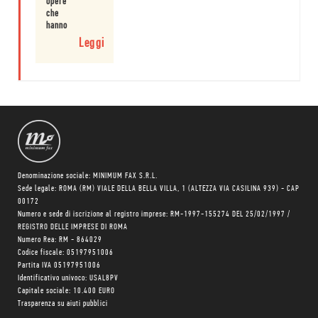
immaginario.
opere
Leggi
che
hanno
perso
Leggi
il
copyright
nel
2017.
Denominazione sociale: MINIMUM FAX S.R.L.
Sede legale: ROMA (RM) VIALE DELLA BELLA VILLA, 1 (ALTEZZA VIA CASILINA 939) - CAP
00172
Numero e sede di iscrizione al registro imprese: RM-1997-155274 DEL 25/02/1997 /
REGISTRO DELLE IMPRESE DI ROMA
Numero Rea: RM - 864029
Codice fiscale: 05197951006
Partita IVA 05197951006
Identificativo univoco: USAL8PV
Capitale sociale: 10.400 EURO
Trasparenza su aiuti pubblici