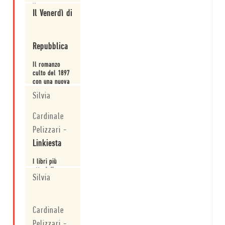
fantasmi di
Un testo
una società
Il Venerdì di
fondamentale.
allo sbando.
Leggi
Repubblica
Il romanzo
culto del 1897
con una nuova
traduzione
Silvia
d'autore.
Leggi
Cardinale
Pelizzari
-
Linkiesta
I libri più
attesi di
Silvia
ottobre.
Leggi
Cardinale
Pelizzari
-