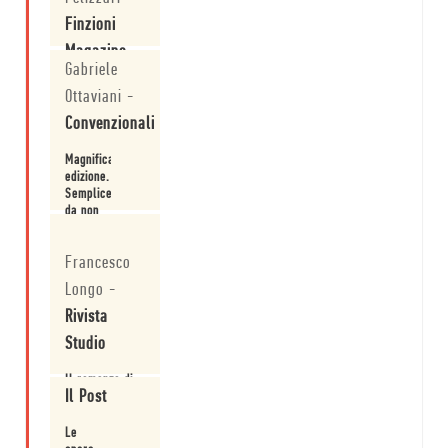
Finzioni
Magazine
Gabriele
Le uscite più
Ottaviani
-
attese del
mese di
Convenzionali
ottobre.
Magnifica
Leggi
edizione.
Semplicemente
da non
perdere.
Leggi
Francesco
Longo
-
Rivista
Studio
Il romanzo di
Il Post
Wells esce nel
1898 e fonda
un
Le