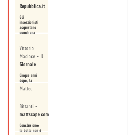
Repubblica.it
Gli
inserzionisti
acquistano
quindi una
promessa di
Leggi
cui non
Vittorio
possono
accertare fino
Macioce
-
Il
in fondo il
valore reale e
Giornale
devono
affidarsi, in
Cinque anni
larga misura,
dopo, la
ai numeri
profezia va
Matteo
prodotti dagli
aggiornata, e
stessi soggetti
lo fa la bella
Leggi
che incassano
prefazione di
...
Bittanti
-
Marco
Carnevale: la
mattscape.com
bolla non è
scoppiata, è
Conclusione:
andata peggio,
la bolla non è
è stata