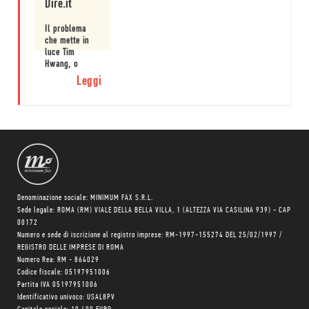
Dire.it
Il problema
che mette in
luce Tim
Hwang, o
meglio alcuni
Leggi
dei problemi
che
rappresentano
i lati oscuri
dell’advertising
digitale, è che
questa
macchina è
estremamente
opaca.
Denominazione sociale: MINIMUM FAX S.R.L.
Sede legale: ROMA (RM) VIALE DELLA BELLA VILLA, 1 (ALTEZZA VIA CASILINA 939) - CAP
00172
Numero e sede di iscrizione al registro imprese: RM-1997-155274 DEL 25/02/1997 /
REGISTRO DELLE IMPRESE DI ROMA
Numero Rea: RM - 864029
Codice fiscale: 05197951006
Partita IVA 05197951006
Identificativo univoco: USAL8PV