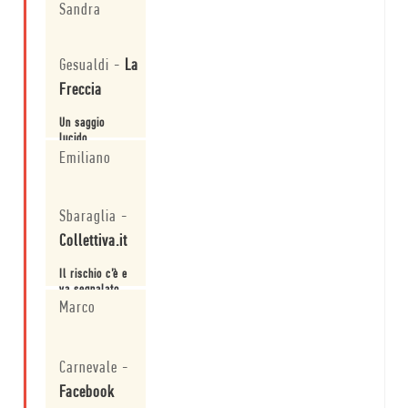
scoppiata.
istituzionalizzata
Sandra
Semmai si è
solidificata in
Leggi
infrastruttura.
Gesualdi
-
La
Freccia
Un saggio
lucido,
documentato e
Emiliano
provocatorio.
Leggi
Sbaraglia
-
Collettiva.it
Il rischio c’è e
va segnalato,
e questo
Marco
saggio riesce
a farlo come
Leggi
pochi ancora,
Carnevale
-
attraverso una
miniera di
Facebook
informazioni