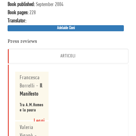
Book published:
September 2004
Book pages:
228
Translator:
Adelaide Cioni
Press reviews
ARTICOLI
Francesca
Borrelli
-
Il
Manifesto
Tra A.M.Homes
e la paura
Leggi
Valeria
Viganò
-