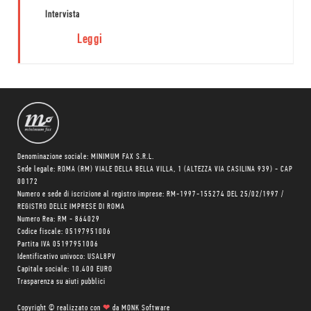
Intervista
Leggi
Denominazione sociale: MINIMUM FAX S.R.L.
Sede legale: ROMA (RM) VIALE DELLA BELLA VILLA, 1 (ALTEZZA VIA CASILINA 939) - CAP
00172
Numero e sede di iscrizione al registro imprese: RM-1997-155274 DEL 25/02/1997 /
REGISTRO DELLE IMPRESE DI ROMA
Numero Rea: RM - 864029
Codice fiscale: 05197951006
Partita IVA 05197951006
Identificativo univoco: USAL8PV
Capitale sociale: 10.400 EURO
Trasparenza su aiuti pubblici
Copyright © realizzato con
❤
da
MONK Software