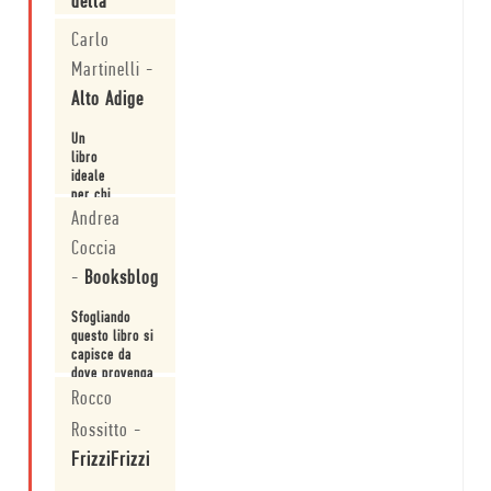
della
Basilicata
Carlo
Martinelli
-
Le cover
protagoniste.
Alto Adige
Leggi
Un
libro
ideale
per chi
voglia
Andrea
Leggi
addentrarsi
Coccia
nell'affascinante
universo
-
Booksblog
del
book
Sfogliando
design.
questo libro si
capisce da
dove provenga
quella
Rocco
Leggi
speciale aura
Rossitto
-
che la
minimum fax
FrizziFrizzi
ha saputo
crearsi negli