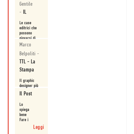
copertina: i
Gentile
Leggi
libri si
-
IL
giudicano
soprattutto
Le case
dalla
editrici che
copertina.
possono
giovarsi di
grafici e
Marco
Leggi
illustratori
Belpoliti
-
quotati
rappresentano
TTL - La
fonte di
affidabilità.
Stampa
Il graphic
designer più
attivo della
Il Post
sua
generazione.
Leggi
Lo
spiega
bene
Fare i
libri,
Leggi
la