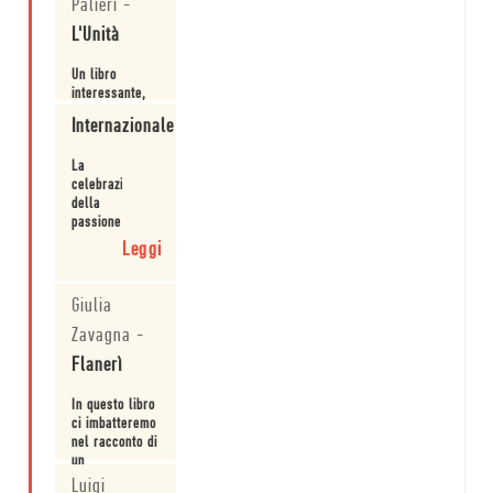
Palieri
-
L'Unità
Un libro
interessante,
pieno di piccoli
Internazionale
segreti e di
osservazioni
Leggi
La
acute.
celebrazione
della
passione
e della
Leggi
cura
artigianale,
indispensabili
Giulia
per
Zavagna
-
fare i
libri.
Flanerì
In questo libro
ci imbatteremo
nel racconto di
un
caporedattore
Luigi
Leggi