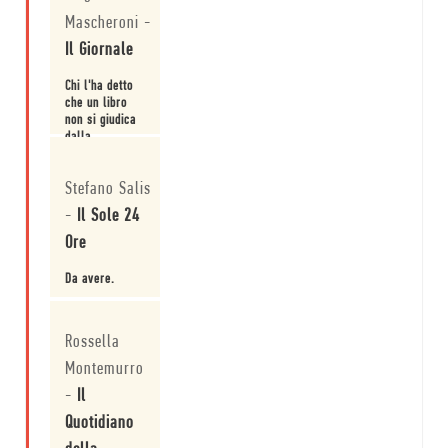
che posa per
Mascheroni
-
una copertina,
di libri
Il Giornale
invecchiati
così bene da
Chi l'ha detto
essere
che un libro
rispediti al
non si giudica
mittente
dalla
perché
copertina?
apparentemente
Leggi
danneggiati, di
Stefano Salis
gite in...
-
Il Sole 24
Ore
Da avere.
Leggi
Rossella
Montemurro
-
Il
Quotidiano