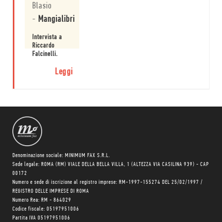
Blasio
copertina,
mentite. In
-
Mangialibri
realtà lo fate,
ma non ve ne
Intervista a
rendete conto.
Riccardo
O non volete
Falcinelli.
ammetterlo.
Leggi
Denominazione sociale: MINIMUM FAX S.R.L.
Sede legale: ROMA (RM) VIALE DELLA BELLA VILLA, 1 (ALTEZZA VIA CASILINA 939) - CAP
00172
Numero e sede di iscrizione al registro imprese: RM-1997-155274 DEL 25/02/1997 /
REGISTRO DELLE IMPRESE DI ROMA
Numero Rea: RM - 864029
Codice fiscale: 05197951006
Partita IVA 05197951006