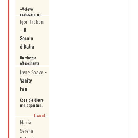
«Volevo
realizzare un
libro capace di
Igor Traboni
spiegare come
-
Il
è fatto il
Leggi
nostro
Secolo
mestiere
attraverso il
d'Italia
contributo di
tutti, dagli
Un viaggio
editori al
affascinante
direttore
nel mondo di
Irene Soave
-
editoriale, dal
minimum fax.
caporedattore
Con biglietto di
Vanity
Leggi
al
sola andata.
responsabile
Fair
Perché non
ufficio
vorresti mai
stamp...
scendere.
Cosa c'è dietro
una copertina.
Leggi
Maria
Serena