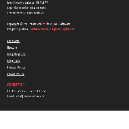
Identificativo univoco: USAL8PV
Capitale sociale: 10.400 EURO
Trasparenza su aiuti pubblici
Copyright © realizzato con
❤
da
MONK Software
Progetto grafico:
Patrizio Marini
e
Agnese Pagliarini
Chi siamo
Negozio
Blog Magazine
Blog Daily
Privacy Policy
Cookie Policy
CONTATTACI:
06 333.65.45
•
06 333.65.53
Email:
info@minimumfax.com