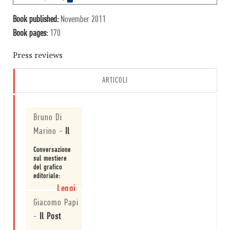
Book published:
November 2011
Book pages:
170
Press reviews
ARTICOLI
Bruno Di
Marino
-
Il
Conversazione
sul mestiere
del grafico
editoriale:
intervista a
Leggi
Riccardo
Giacomo Papi
Falcinelli.
-
Il Post