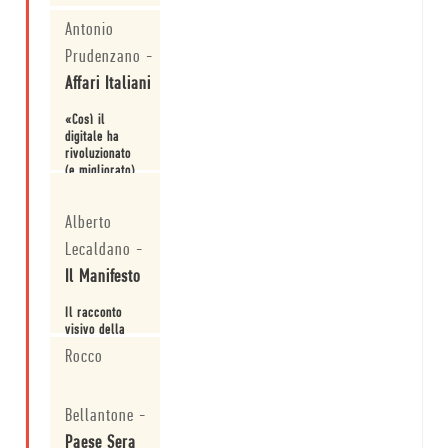
storia
illustrata
Antonio
di
Prudenzano
-
dieci
di anni
Affari Italiani
di
design
«Così il
del
digitale ha
libro
rivoluzionato
in
(e migliorato)
Minimum
la grafica dei
Fax
Leggi
libri.»
Alberto
Lecaldano
-
Il Manifesto
Il racconto
visivo della
casa editrice
Rocco
di minimum fax
attraverso lo
Leggi
sguardo di
Bellantone
-
Riccardo
Falcinelli.
Paese Sera