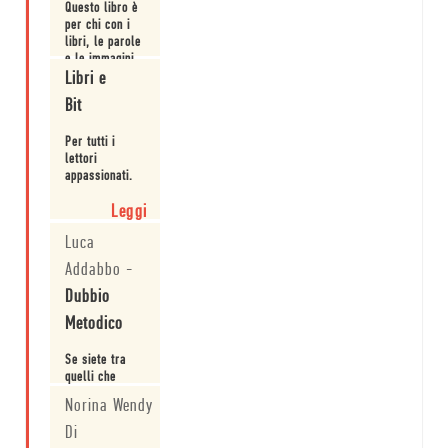
Questo libro è
ultimi dieci
per chi con i
anni.
libri, le parole
e le immagini
prova piacere.
Libri e
Leggi
Bit
Per tutti i
lettori
appassionati.
Leggi
Luca
Addabbo
-
Dubbio
Metodico
Se siete tra
quelli che
giurano di non
Norina Wendy
scegliere un
libro in base
Di
Leggi
alla sua