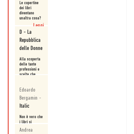
Le copertine
dei libri
diventano
unaltra cosa?
Leggi
D - La
Repubblica
delle Donne
Alla scoperta
delle tante
professioni e
scelte che
stanno dietro
Leggi
il "look" di un
Edoardo
libro.
Bergamin
-
Italic
Non è vero che
i libri si
giudicano
Andrea
anche dalla