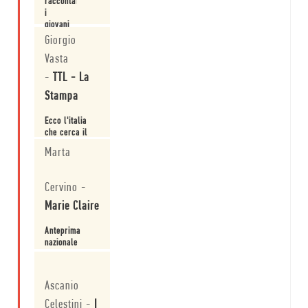
raccontano
i
giovani
scrittori
Giorgio
Leggi
Vasta
-
TTL - La
Stampa
Ecco l'italia
che cerca il
futuro
Marta
Leggi
Cervino
-
Marie Claire
Anteprima
nazionale
Leggi
Ascanio
Celestini
-
I