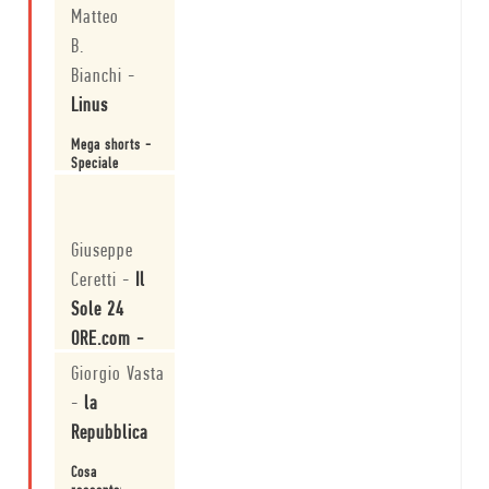
Matteo
Leggi
B.
Bianchi
-
Linus
Mega shorts -
Speciale
vacanze
Leggi
Giuseppe
Ceretti
-
Il
Sole 24
ORE.com -
Libri
Giorgio Vasta
-
la
Libri/Anteprima
nazionale
Repubblica
Leggi
Cosa