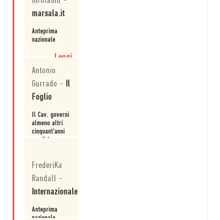
Girolamo
-
marsala.it
Anteprima
nazionale
Leggi
Antonio
Gurrado
-
Il
Foglio
Il Cav. governi
almeno altri
cinquant'anni
per il bene
della
Leggi
letteratura
FrederiKa
Randall
-
Internazionale
Anteprima
nazionale