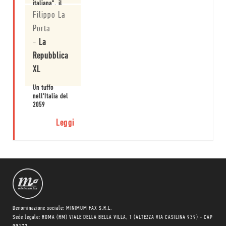
italiana", il
futuro nelle
Filippo La
visioni di nove
Porta
scrittori
Leggi
-
La
Repubblica
XL
Un tuffo
nell'Italia del
2059
Leggi
Denominazione sociale: MINIMUM FAX S.R.L.
Sede legale: ROMA (RM) VIALE DELLA BELLA VILLA, 1 (ALTEZZA VIA CASILINA 939) - CAP