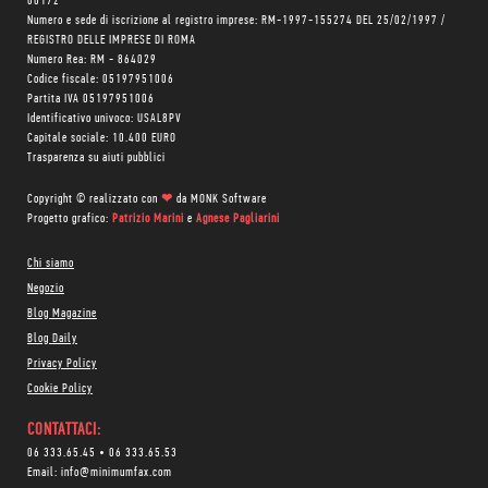
00172
Numero e sede di iscrizione al registro imprese: RM-1997-155274 DEL 25/02/1997 /
REGISTRO DELLE IMPRESE DI ROMA
Numero Rea: RM - 864029
Codice fiscale: 05197951006
Partita IVA 05197951006
Identificativo univoco: USAL8PV
Capitale sociale: 10.400 EURO
Trasparenza su aiuti pubblici
Copyright © realizzato con
❤
da
MONK Software
Progetto grafico:
Patrizio Marini
e
Agnese Pagliarini
Chi siamo
Negozio
Blog Magazine
Blog Daily
Privacy Policy
Cookie Policy
CONTATTACI:
06 333.65.45
•
06 333.65.53
Email:
info@minimumfax.com