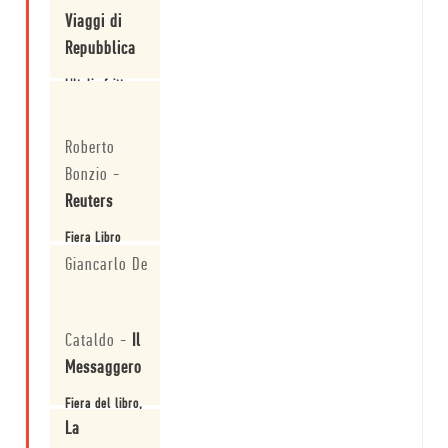
Viaggi di
Repubblica
L'Italia fritta
Leggi
Roberto
Bonzio
-
Reuters
Fiera Libro
Torino 2009
Giancarlo De
apre con
riflessioni su
"Io, gli altri"
Leggi
Cataldo
-
Il
Messaggero
Fiera del libro,
anticipazione
La
del brano di