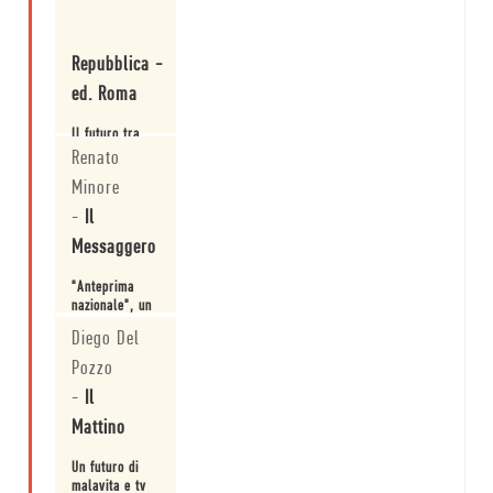
De Cataldo
da "Anteprima
Leggi
nazionale"
Repubblica -
ed. Roma
Il futuro tra
vent'anni
Renato
pensato da
Minore
nove scrittori
Leggi
-
Il
Messaggero
"Anteprima
nazionale", un
domani
Diego Del
invisibile per
capire
Pozzo
Leggi
lItalia di oggi
-
Il
Mattino
Un futuro di
malavita e tv