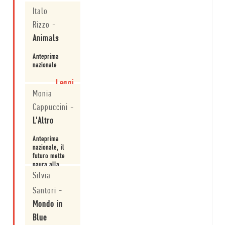
Italo
Leggi
Rizzo
-
Animals
Anteprima
nazionale
Leggi
Monia
Cappuccini
-
L'Altro
Anteprima
nazionale, il
futuro mette
paura alla
letteratura.
Silvia
Leggi
Santori
-
Mondo in
Blue