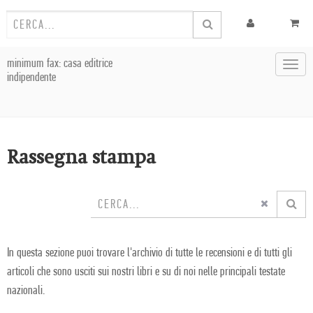
minimum fax: casa editrice
Toggl
indipendente
navig
Rassegna stampa
In questa sezione puoi trovare l'archivio di tutte le recensioni e di tutti gli
articoli che sono usciti sui nostri libri e su di noi nelle principali testate
nazionali.