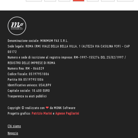
Denominazione sociale: MINIMUM FAX S.R.L.
Sede legale: ROMA (RM) VIALE DELLA BELLA VILLA, 1 (ALTEZZA VIA CASILINA 939) - CAP
00172
Numero e sede di iscrizione al registro imprese: RM-1997-155274 DEL 25/02/1997 /
REGISTRO DELLE IMPRESE DI ROMA
Numero Rea: RM - 864029
Codice fiscale: 05197951006
Partita IVA 05197951006
Identificativo univoco: USAL8PV
Capitale sociale: 10.400 EURO
Trasparenza su aiuti pubblici
Copyright © realizzato con
❤
da
MONK Software
Progetto grafico:
Patrizio Marini
e
Agnese Pagliarini
Chi siamo
Negozio