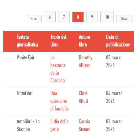
6
7
8
9
10
Prec
Succ
Testata
Titolo del
Autore
Data di
giornalistica
libro
libro
pubblicazione
Vanity Fair
La
Dorothy
05 marzo
bastarda
Allison
2026
della
Carolina
TuttoLibri
Una
Chris
04 marzo
questione
Offutt
2026
di famiglia
tuttolibri - La
Il dio delle
Carola
03 marzo
Stampa
genti
Susani
2026