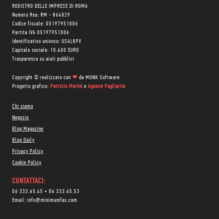
REGISTRO DELLE IMPRESE DI ROMA
Numero Rea: RM - 864029
Codice fiscale: 05197951006
Partita IVA 05197951006
Identificativo univoco: USAL8PV
Capitale sociale: 10.400 EURO
Trasparenza su aiuti pubblici
Copyright © realizzato con
❤
da
MONK Software
Progetto grafico:
Patrizio Marini
e
Agnese Pagliarini
Chi siamo
Negozio
Blog Magazine
Blog Daily
Privacy Policy
Cookie Policy
CONTATTACI:
06 333.65.45
•
06 333.65.53
Email:
info@minimumfax.com