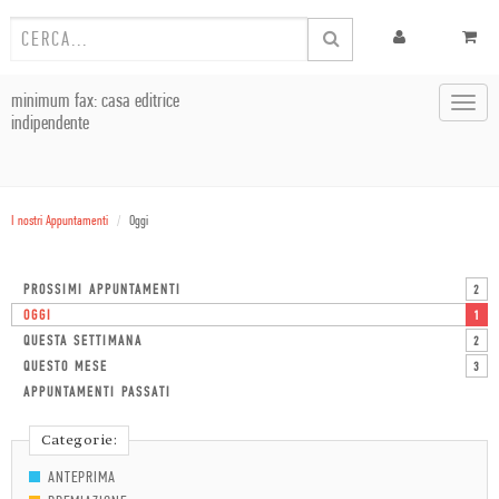
minimum fax: casa editrice
Toggl
indipendente
navig
I nostri Appuntamenti
Oggi
PROSSIMI APPUNTAMENTI
2
OGGI
1
QUESTA SETTIMANA
2
QUESTO MESE
3
APPUNTAMENTI PASSATI
Categorie:
ANTEPRIMA