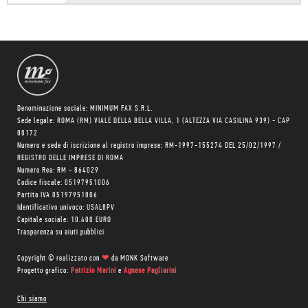
Denominazione sociale: MINIMUM FAX S.R.L.
Sede legale: ROMA (RM) VIALE DELLA BELLA VILLA, 1 (ALTEZZA VIA CASILINA 939) - CAP
00172
Numero e sede di iscrizione al registro imprese: RM-1997-155274 DEL 25/02/1997 /
REGISTRO DELLE IMPRESE DI ROMA
Numero Rea: RM - 864029
Codice fiscale: 05197951006
Partita IVA 05197951006
Identificativo univoco: USAL8PV
Capitale sociale: 10.400 EURO
Trasparenza su aiuti pubblici
Copyright © realizzato con
❤
da
MONK Software
Progetto grafico:
Patrizio Marini
e
Agnese Pagliarini
Chi siamo