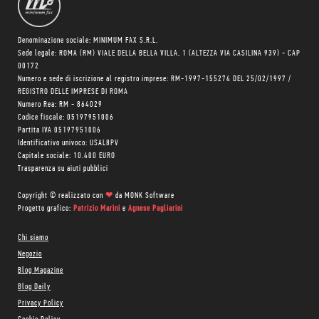
Denominazione sociale: MINIMUM FAX S.R.L.
Sede legale: ROMA (RM) VIALE DELLA BELLA VILLA, 1 (ALTEZZA VIA CASILINA 939) - CAP
00172
Numero e sede di iscrizione al registro imprese: RM-1997-155274 DEL 25/02/1997 /
REGISTRO DELLE IMPRESE DI ROMA
Numero Rea: RM - 864029
Codice fiscale: 05197951006
Partita IVA 05197951006
Identificativo univoco: USAL8PV
Capitale sociale: 10.400 EURO
Trasparenza su aiuti pubblici
Copyright © realizzato con
❤
da
MONK Software
Progetto grafico:
Patrizio Marini
e
Agnese Pagliarini
Chi siamo
Negozio
Blog Magazine
Blog Daily
Privacy Policy