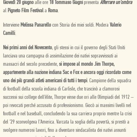
Giovedì 20 giugno
alle ore
18 Tommaso Giagni
presenta
Afferrare un'ombra
al
Pigneto Film Festival
a
Roma
.
Interviene
Melissa Panarello
con Storia dei miei soldi. Modera
Valerio
Camilli
.
Nei primi anni del Novecento
, gli stessi in cui il governo degli Stati Uniti
lanciava una campagna di assimilazione dei nativi sopravvissuti ai
massacri del secolo precedente,
si impose al mondo Jim Thorpe,
appartenente alla nazione indiana Sac e Fox e ancora oggi ricordato come
uno dei più grandi atleti americani di tutti i tempi
. Campione della squadra
di football della scuola indiana di Carlisle, che trascinò a clamorosi
successi sui college dell’élite, Thorpe vinse due ori alle Olimpiadi del 1912 –
poi revocati perché accusato di professionismo. Giocò ai massimi livelli nel
football e nel baseball, concludendo la sua carriera proprio mentre la crisi
del ’29 sconvolgeva l’America. Varcata la soglia della povertà, si prestò a
svolgere numerosi lavori, fino a diventare sindacalista dei nativi assunti