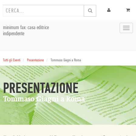
minimum fax: casa editrice
Toggl
indipendente
navig
Tutti gli Eventi
Presentazione
Tommaso Giagni a Roma
PRESENTAZIONE
Tommaso Giagni a Roma