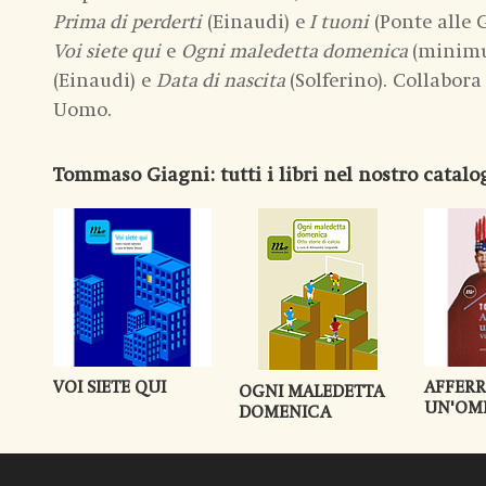
Prima di perderti
(Einaudi) e
I tuoni
(Ponte alle 
Voi siete qui
e
Ogni maledetta domenica
(minim
(Einaudi) e
Data di nascita
(Solferino). Collabora
Uomo.
Tommaso Giagni
: tutti i libri nel nostro catalo
VOI SIETE QUI
AFFER
OGNI MALEDETTA
UN'OM
DOMENICA