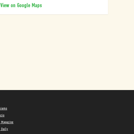
View on Google Maps
 siamo
ozio
g Magazine
 Daily