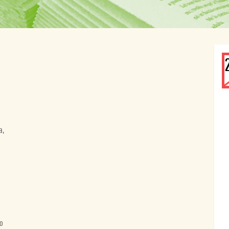
a,
do