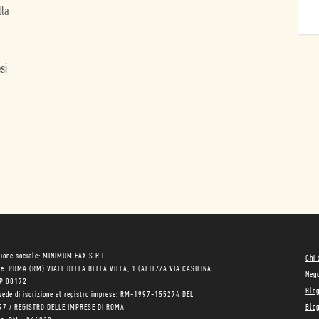
lla
esi
ione sociale: MINIMUM FAX S.R.L.
Chi
le: ROMA (RM) VIALE DELLA BELLA VILLA, 1 (ALTEZZA VIA CASILINA
Neg
AP 00172
Blo
sede di iscrizione al registro imprese: RM-1997-155274 DEL
97 / REGISTRO DELLE IMPRESE DI ROMA
Blog