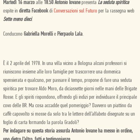
Martedì 16 marzo
alle
18.50 Antonio Iovane
presenta
La seduta spiritica
ospite in
diretta Facebook
di
Conversazioni sul Futuro
per la rassegna web
Sette meno dieci
.
Conducono
Gabriella Morelli
e
Pierpaolo Lala
.
È il 2 aprile del 1978. In una villa vicino a Bologna alcuni professori si
riuniscono insieme alle loro famiglie per trascorrere una domenica
spensierata e qualcuno, per passare il tempo, propone di fare una seduta
spiritica per trovare Aldo Moro, da diciassette giorni nelle mani delle Brigate
Rosse. E gli spiriti rispondono, offrendo gli indizi per individuare il principale
covo delle BR. Ma cosa accadde quel pomeriggio? Davvero un piattino da
caffè capovolto si mosse da solo tra le lettere dell’alfabeto disegnate su un
foglio di carta formando la parola Gradoli?
Per indagare su questa storia assurda Antonio Iovane ha messo in ordine,
uno dietro l’altro, fatti e testimonianze
.