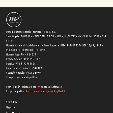
Denominazione sociale: MINIMUM FAX S.R.L.
Sede legale: ROMA (RM) VIALE DELLA BELLA VILLA, 1 (ALTEZZA VIA CASILINA 939) - CAP
00172
Numero e sede di iscrizione al registro imprese: RM-1997-155274 DEL 25/02/1997 /
REGISTRO DELLE IMPRESE DI ROMA
Numero Rea: RM - 864029
Codice fiscale: 05197951006
Partita IVA 05197951006
Identificativo univoco: USAL8PV
Capitale sociale: 10.400 EURO
Trasparenza su aiuti pubblici
Copyright © realizzato con
❤
da
MONK Software
Progetto grafico:
Patrizio Marini
e
Agnese Pagliarini
Chi siamo
Negozio