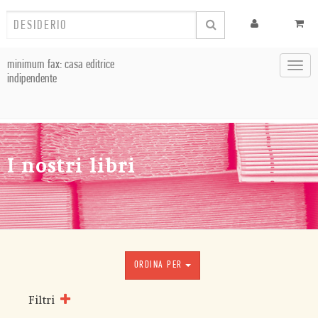
minimum fax: casa editrice
Toggl
indipendente
navig
I nostri libri
ORDINA PER
Filtri