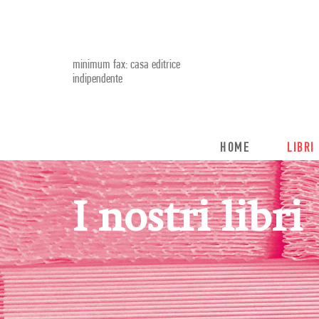
minimum fax: casa editrice
indipendente
HOME
LIBRI
I nostri libri