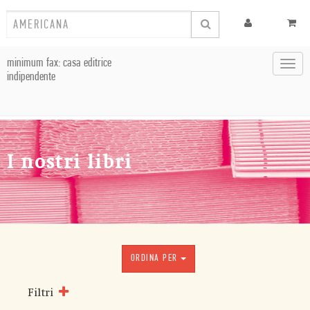
minimum fax: casa editrice
Toggl
indipendente
navig
I nostri libri
ORDINA PER
Filtri