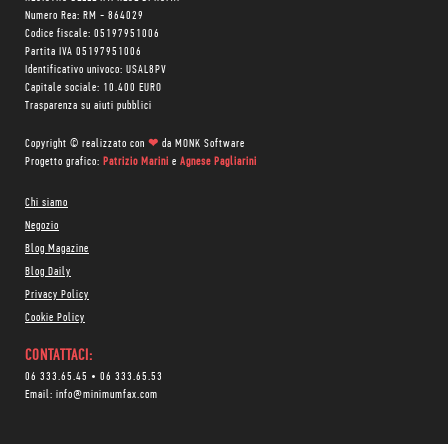
Numero Rea: RM - 864029
Codice fiscale: 05197951006
Partita IVA 05197951006
Identificativo univoco: USAL8PV
Capitale sociale: 10.400 EURO
Trasparenza su aiuti pubblici
Copyright © realizzato con
❤
da
MONK Software
Progetto grafico:
Patrizio Marini
e
Agnese Pagliarini
Chi siamo
Negozio
Blog Magazine
Blog Daily
Privacy Policy
Cookie Policy
CONTATTACI:
06 333.65.45
•
06 333.65.53
Email:
info@minimumfax.com