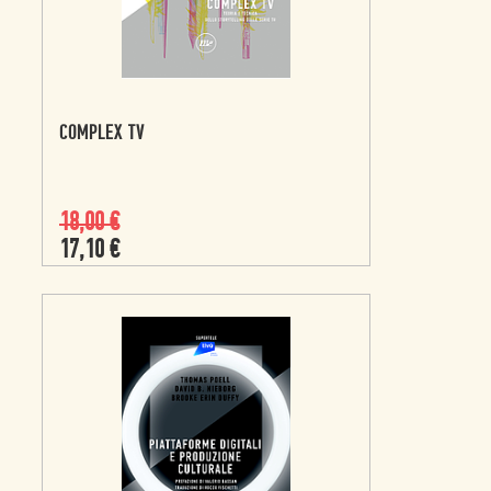
COMPLEX TV
18,00
€
17,10
€