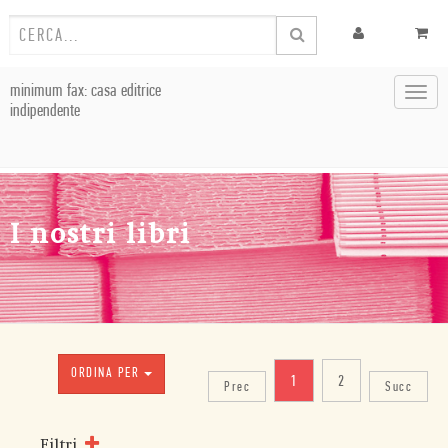
minimum fax: casa editrice
Toggl
indipendente
navig
I nostri libri
ORDINA PER
1
2
Prec
Succ
Filtri