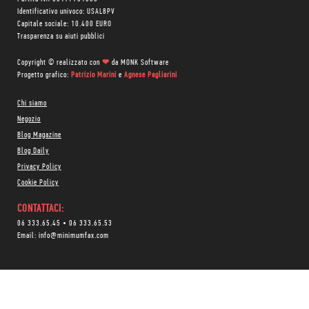
Identificativo univoco: USAL8PV
Capitale sociale: 10.400 EURO
Trasparenza su aiuti pubblici
Copyright © realizzato con
❤
da
MONK Software
Progetto grafico:
Patrizio Marini
e
Agnese Pagliarini
Chi siamo
Negozio
Blog Magazine
Blog Daily
Privacy Policy
Cookie Policy
CONTATTACI:
06 333.65.45
•
06 333.65.53
Email:
info@minimumfax.com