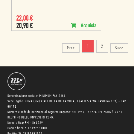
22,00
€
20,90
€
Acquista
1
2
Prec
Succ
Denominazione sociale: MINIMUM FAX S.R.L.
Sede legale: ROMA (RM) VIALE DELLA BELLA VILLA, 1 (ALTEZZA VIA CASILINA 939) - CAP
00172
Numero e sede di iscrizione al registro imprese: RM-1997-155274 DEL 25/02/1997 /
REGISTRO DELLE IMPRESE DI ROMA
Numero Rea: RM - 864029
Codice fiscale: 05197951006
Partita IVA 05197951006