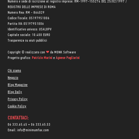
Numero e sede di iscrizione al registro imprese: RM-1997-155274 DEL 25/02/1997 /
REGISTRO DELLE IMPRESE DI ROMA
Numero Rea: RM - 864029
Codice fiscale: 05197951006
Partita IVA 05197951006
Identificativo univoco: USAL8PV
Capitale sociale: 10.400 EURO
Trasparenza su aiuti pubblici
Copyright © realizzato con
❤
da
MONK Software
Progetto grafico:
Patrizio Marini
e
Agnese Pagliarini
Chi siamo
Negozio
Blog Magazine
Blog Daily
Privacy Policy
Cookie Policy
CONTATTACI:
06 333.65.45
•
06 333.65.53
Email:
info@minimumfax.com