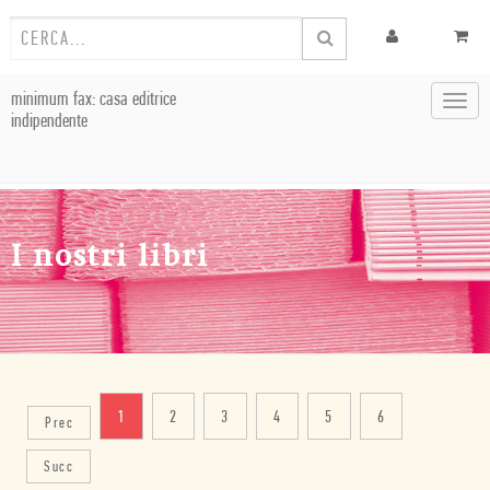
minimum fax: casa editrice
Toggl
indipendente
navig
I nostri libri
1
2
3
4
5
6
Prec
Succ