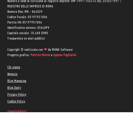
Numero e sede di iscrizione al registro imprese: RM-1997-155274 DEL 25/02/1997 /
REGISTRO DELLE IMPRESE DI ROMA
Numero Rea: RM - 864029
Codice fiscale: 05197951006
Partita IVA 05197951006
Identificativo univoco: USAL8PV
Capitale sociale: 10.400 EURO
Trasparenza su aiuti pubblici
Copyright © realizzato con
❤
da
MONK Software
Progetto grafico:
Patrizio Marini
e
Agnese Pagliarini
Chi siamo
Negozio
Blog Magazine
Blog Daily
Privacy Policy
Cookie Policy
CONTATTACI:
06 333.65.45
•
06 333.65.53
Email:
info@minimumfax.com