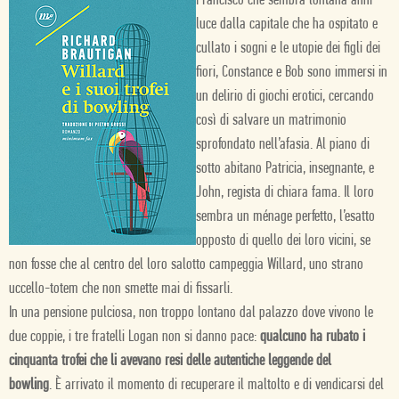
Francisco che sembra lontana anni
luce dalla capitale che ha ospitato e
cullato i sogni e le utopie dei figli dei
fiori, Constance e Bob sono immersi in
un delirio di giochi erotici, cercando
così di salvare un matrimonio
sprofondato nell’afasia. Al piano di
sotto abitano Patricia, insegnante, e
John, regista di chiara fama. Il loro
sembra un ménage perfetto, l’esatto
opposto di quello dei loro vicini, se
non fosse che al centro del loro salotto campeggia Willard, uno strano
uccello-totem che non smette mai di fissarli.
In una pensione pulciosa, non troppo lontano dal palazzo dove vivono le
due coppie, i tre fratelli Logan non si danno pace:
qualcuno ha rubato i
cinquanta trofei che li avevano resi delle autentiche leggende del
bowling
. È
arrivato il momento di recuperare il maltolto e di vendicarsi del