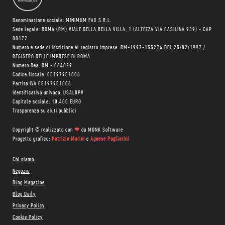
Denominazione sociale: MINIMUM FAX S.R.L.
Sede legale: ROMA (RM) VIALE DELLA BELLA VILLA, 1 (ALTEZZA VIA CASILINA 939) - CAP
00172
Numero e sede di iscrizione al registro imprese: RM-1997-155274 DEL 25/02/1997 /
REGISTRO DELLE IMPRESE DI ROMA
Numero Rea: RM - 864029
Codice fiscale: 05197951006
Partita IVA 05197951006
Identificativo univoco: USAL8PV
Capitale sociale: 10.400 EURO
Trasparenza su aiuti pubblici
Copyright © realizzato con
❤
da
MONK Software
Progetto grafico:
Patrizio Marini
e
Agnese Pagliarini
Chi siamo
Negozio
Blog Magazine
Blog Daily
Privacy Policy
Cookie Policy