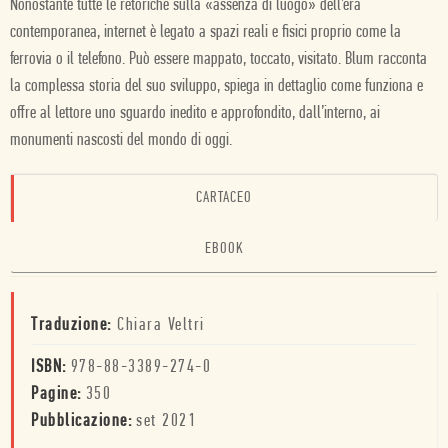
Nonostante tutte le retoriche sulla «assenza di luogo» dell’era
contemporanea, internet è legato a spazi reali e fisici proprio come la
ferrovia o il telefono. Può essere mappato, toccato, visitato. Blum racconta
la complessa storia del suo sviluppo, spiega in dettaglio come funziona e
offre al lettore uno sguardo inedito e approfondito, dall’interno, ai
monumenti nascosti del mondo di oggi.
CARTACEO
EBOOK
Traduzione:
Chiara Veltri
ISBN:
978-88-3389-274-0
Pagine:
350
Pubblicazione:
set 2021