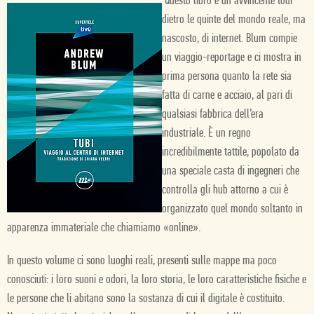
Questo libro è un avvincente tour
dietro le quinte del mondo reale, ma
nascosto, di internet. Blum compie
un viaggio-reportage e ci mostra in
prima persona quanto la rete sia
fatta di carne e acciaio, al pari di
qualsiasi fabbrica dell’era
industriale. È un regno
incredibilmente tattile, popolato da
una speciale casta di ingegneri che
controlla gli hub attorno a cui è
organizzato quel mondo soltanto in
apparenza immateriale che chiamiamo «online».
In questo volume ci sono luoghi reali, presenti sulle mappe ma poco
conosciuti: i loro suoni e odori, la loro storia, le loro caratteristiche fisiche e
le persone che li abitano sono la sostanza di cui il digitale è costituito.