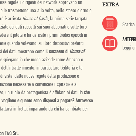
esse regole: i dirigenti dei network approvano un
EXTRA
ne le trasmettono una alla volta, nello stesso giorno e
erò è arrivata
House of Cards
, la prima serie targata
Scarica
ziale dei dati raccolti sui suoi abbonati e sulle loro
re il pilota e ha caricato i primi tredici episodi in
ANTEPR
ie quando volevano, sui loro dispositivi preferiti.
Leggi u
isi dei dati, mostrano come
il successo di
House of
e spiegano in che modo aziende come Amazon o
ell’intrattenimento, in particolare l’editoria e la
i vista, dalle nuove regole della produzione e
ziazione necessarie a convincere i «pirati» e a
o, un ruolo da protagonista è affidato ai dati.
In che
a vogliono e quanto sono disposti a pagare? Attraverso
attarsi in fretta, imparando da chi ha cambiato per
n Tivù Srl.