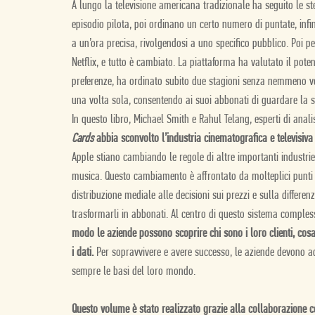
A lungo la televisione americana tradizionale ha seguito le st
episodio pilota, poi ordinano un certo numero di puntate, infi
a un’ora precisa, rivolgendosi a uno specifico pubblico. Poi p
Netflix, e tutto è cambiato. La piattaforma ha valutato il poten
preferenze, ha ordinato subito due stagioni senza nemmeno vede
una volta sola, consentendo ai suoi abbonati di guardare la ser
In questo libro, Michael Smith e Rahul Telang, esperti di anal
Cards
abbia sconvolto l’industria cinematografica e televisiva
Apple stiano cambiando le regole di altre importanti industrie d
musica. Questo cambiamento è affrontato da molteplici punti d
distribuzione mediale alle decisioni sui prezzi e sulla differen
trasformarli in abbonati. Al centro di questo sistema compless
modo le aziende possono scoprire chi sono i loro clienti, cos
i dati.
Per sopravvivere e avere successo, le aziende devono ad
sempre le basi del loro mondo.
Questo volume è stato realizzato grazie alla collaborazione co