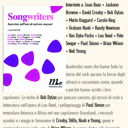
Interviste a Joan Baez • Jackson
Browne • David Crosby • Bob Dylan
• Merle Haggard • Carole King
• Graham Nash • Randy Newman
• Van Dyke Parks • Lou Reed • Pete
Seeger • Paul Simon • Brian Wilson
• Neil Young
Quattordici nomi che hanno fatto la
storia del rock aprono la borsa degli
attrezzi e raccontano come, quando
e perché hanno scritto i loro
capolavori. Le esche di
Bob Dylan
per pescare canzoni, gli incroci di rock e
letteratura nell’opera di Lou Reed, i pellegrinaggi di
Paul Simon
per
mescolare America e Africa nel suo capolavoro Graceland, i miracoli
acustici e i viaggi in limousine di
Crosby, Stills, Nash e Young
, genio e