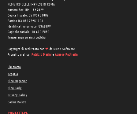
REGISTRO DELLE IMPRESE DI ROMA
Numero Rea: RM - 864029
Codice fiscale: 05197951006
Partita IVA 05197951006
Identificativo univoco: USAL8PV
Capitale sociale: 10.400 EURO
Trasparenza su aiuti pubblici
Copyright © realizzato con
❤
da
MONK Software
Progetto grafico:
Patrizio Marini
e
Agnese Pagliarini
Chi siamo
Negozio
Blog Magazine
Blog Daily
Privacy Policy
Cookie Policy
CONTATTACI:
06 333.65.45
•
06 333.65.53
Email:
info@minimumfax.com