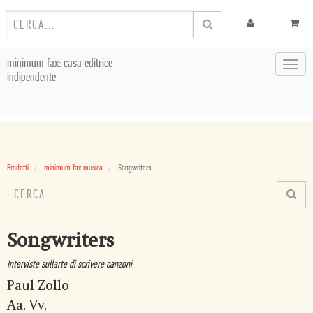
minimum fax: casa editrice
Toggl
indipendente
navig
Prodotti
minimum fax musica
Songwriters
Songwriters
Interviste sullarte di scrivere canzoni
Paul Zollo
Aa. Vv.