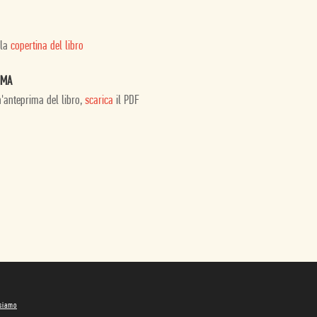
 la
copertina del libro
IMA
n'anteprima del libro,
scarica
il PDF
 siamo