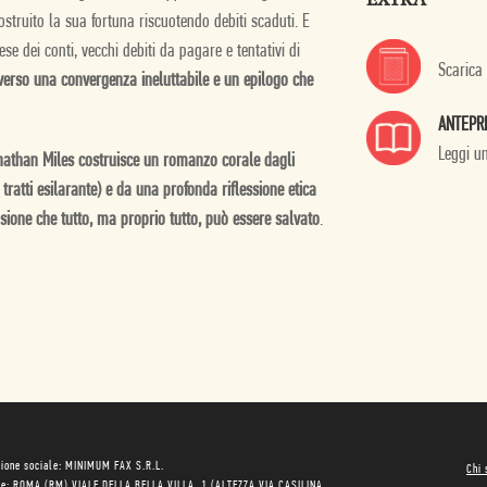
truito la sua fortuna riscuotendo debiti scaduti. E
se dei conti, vecchi debiti da pagare e tentativi di
Scarica
verso una convergenza ineluttabile e un epilogo che
ANTEPR
Leggi u
athan Miles costruisce un romanzo corale dagli
tratti esilarante) e da una profonda riflessione etica
sione che tutto, ma proprio tutto, può essere salvato
.
ione sociale: MINIMUM FAX S.R.L.
Chi
le: ROMA (RM) VIALE DELLA BELLA VILLA, 1 (ALTEZZA VIA CASILINA