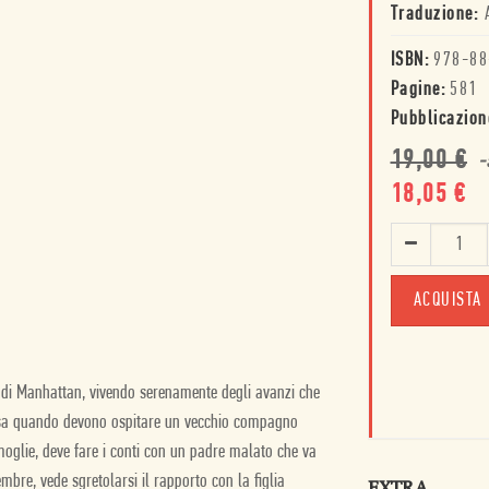
Traduzione:
ISBN:
978-88
Pagine:
581
Pubblicazion
19,00
€
-
18,05
€
ACQUISTA
di Manhattan, vivendo serenamente degli avanzi che
cossa quando devono ospitare un vecchio compagno
 moglie, deve fare i conti con un padre malato che va
bre, vede sgretolarsi il rapporto con la figlia
EXTRA