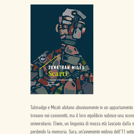
Talmadge e Micah abitano abusivamente in un appartamento 
trovano nei cassonetti, ma il loro equilibrio subisce una s
universitario. Elwin, un linguista di mezza età lasciato dalla
perdendo la memoria. Sara, un’avvenente vedova dell’11 settem