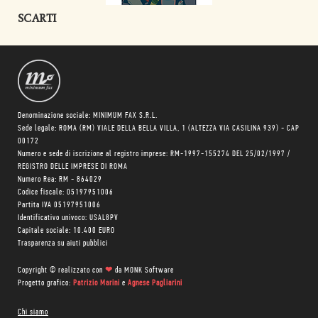
SCARTI
Denominazione sociale: MINIMUM FAX S.R.L.
Sede legale: ROMA (RM) VIALE DELLA BELLA VILLA, 1 (ALTEZZA VIA CASILINA 939) - CAP
00172
Numero e sede di iscrizione al registro imprese: RM-1997-155274 DEL 25/02/1997 /
REGISTRO DELLE IMPRESE DI ROMA
Numero Rea: RM - 864029
Codice fiscale: 05197951006
Partita IVA 05197951006
Identificativo univoco: USAL8PV
Capitale sociale: 10.400 EURO
Trasparenza su aiuti pubblici
Copyright © realizzato con
❤
da
MONK Software
Progetto grafico:
Patrizio Marini
e
Agnese Pagliarini
Chi siamo